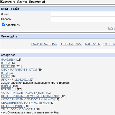
[
Курсачи от Ларисы Ивановны
]
Вход на сайт
Логин:
Пароль:
запомнить
Забыл
Меню сайта
РФЭИ и РФЭТ НА 5
ЦЕНЫ НА ЗАКАЗ
КОНТАКТЫ
ОТВЕТЫ
Categories
ЛАНДЫШИ
[13]
ВЕРБА
[13]
ПОЗИТИВ
[211]
ОБОИ НА РАБОЧИЙ СТОЛ
[59]
ВЕРА
[53]
КРЕСТ
[96]
ЯПОНИЯ 11.03.2011
[32]
Землетрясение, цунами, наводнение, фото трагедии
ВОЙНА
[118]
ВЕТЕРАНЫ
[17]
ФОТОПРИКОЛЫ "ИДИОТИЗМЫ"
[41]
ФОТОПРИКОЛЫ НАРУЖОЙ РЕКЛАМЫ №02
[12]
ФОТОПРИКОЛЫ С ЖИВОТНЫМИ №03
[12]
СВАДЕБНЫЕ ФОТОПРИКОЛЫ №04
[49]
ПОФИГ КРИЗИС
[60]
УЛЬЯНОВСК С ВЫСОТЫ
[96]
Фото Ульяновска с высоты птичьего полёта