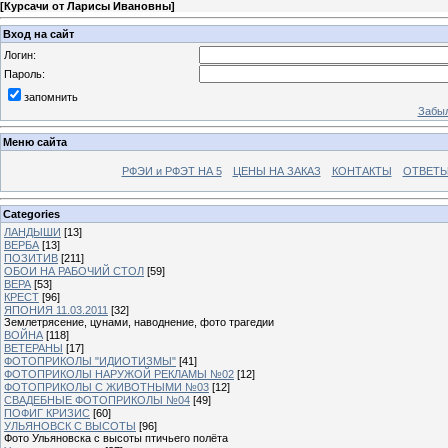
[
Курсачи от Ларисы Ивановны
]
Вход на сайт
Логин:
Пароль:
запомнить
Забыл
Меню сайта
РФЭИ и РФЭТ НА 5
ЦЕНЫ НА ЗАКАЗ
КОНТАКТЫ
ОТВЕТЫ
Categories
ЛАНДЫШИ
[13]
ВЕРБА
[13]
ПОЗИТИВ
[211]
ОБОИ НА РАБОЧИЙ СТОЛ
[59]
ВЕРА
[53]
КРЕСТ
[96]
ЯПОНИЯ 11.03.2011
[32]
Землетрясение, цунами, наводнение, фото трагедии
ВОЙНА
[118]
ВЕТЕРАНЫ
[17]
ФОТОПРИКОЛЫ "ИДИОТИЗМЫ"
[41]
ФОТОПРИКОЛЫ НАРУЖОЙ РЕКЛАМЫ №02
[12]
ФОТОПРИКОЛЫ С ЖИВОТНЫМИ №03
[12]
СВАДЕБНЫЕ ФОТОПРИКОЛЫ №04
[49]
ПОФИГ КРИЗИС
[60]
УЛЬЯНОВСК С ВЫСОТЫ
[96]
Фото Ульяновска с высоты птичьего полёта