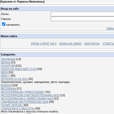
[
Курсачи от Ларисы Ивановны
]
Вход на сайт
Логин:
Пароль:
запомнить
Забыл
Меню сайта
РФЭИ и РФЭТ НА 5
ЦЕНЫ НА ЗАКАЗ
КОНТАКТЫ
ОТВЕТЫ
Categories
ЛАНДЫШИ
[13]
ВЕРБА
[13]
ПОЗИТИВ
[211]
ОБОИ НА РАБОЧИЙ СТОЛ
[59]
ВЕРА
[53]
КРЕСТ
[96]
ЯПОНИЯ 11.03.2011
[32]
Землетрясение, цунами, наводнение, фото трагедии
ВОЙНА
[118]
ВЕТЕРАНЫ
[17]
ФОТОПРИКОЛЫ "ИДИОТИЗМЫ"
[41]
ФОТОПРИКОЛЫ НАРУЖОЙ РЕКЛАМЫ №02
[12]
ФОТОПРИКОЛЫ С ЖИВОТНЫМИ №03
[12]
СВАДЕБНЫЕ ФОТОПРИКОЛЫ №04
[49]
ПОФИГ КРИЗИС
[60]
УЛЬЯНОВСК С ВЫСОТЫ
[96]
Фото Ульяновска с высоты птичьего полёта