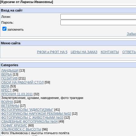
[
Курсачи от Ларисы Ивановны
]
Вход на сайт
Логин:
Пароль:
запомнить
Забыл
Меню сайта
РФЭИ и РФЭТ НА 5
ЦЕНЫ НА ЗАКАЗ
КОНТАКТЫ
ОТВЕТЫ
Categories
ЛАНДЫШИ
[13]
ВЕРБА
[13]
ПОЗИТИВ
[211]
ОБОИ НА РАБОЧИЙ СТОЛ
[59]
ВЕРА
[53]
КРЕСТ
[96]
ЯПОНИЯ 11.03.2011
[32]
Землетрясение, цунами, наводнение, фото трагедии
ВОЙНА
[118]
ВЕТЕРАНЫ
[17]
ФОТОПРИКОЛЫ "ИДИОТИЗМЫ"
[41]
ФОТОПРИКОЛЫ НАРУЖОЙ РЕКЛАМЫ №02
[12]
ФОТОПРИКОЛЫ С ЖИВОТНЫМИ №03
[12]
СВАДЕБНЫЕ ФОТОПРИКОЛЫ №04
[49]
ПОФИГ КРИЗИС
[60]
УЛЬЯНОВСК С ВЫСОТЫ
[96]
Фото Ульяновска с высоты птичьего полёта