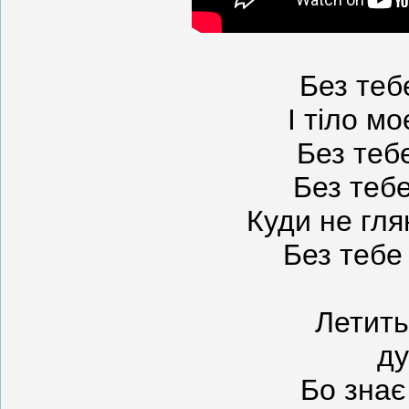
Без теб
І тіло мо
Без теб
Без тебе
Куди не гля
Без тебе
Летить
ду
Бо знає 