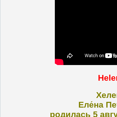
Hele
Хел
Еле́на П
родилась 5 авгу