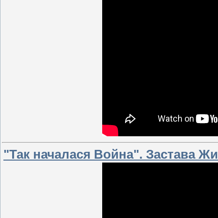
"Так началася Война". Застава Ж