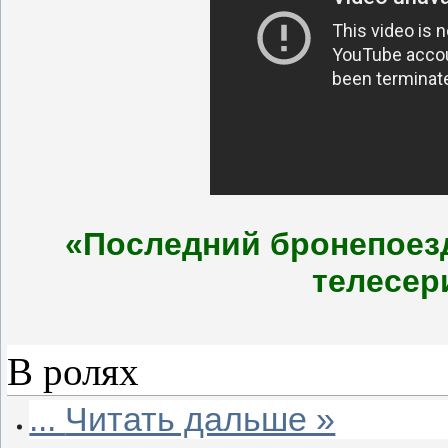
«Последний бронепоез
телесери
В ролях
...
Читать дальше »