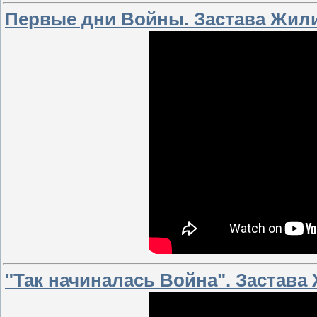
Первые дни Войны. Застава Жили
"Так начиналась Война". Застава