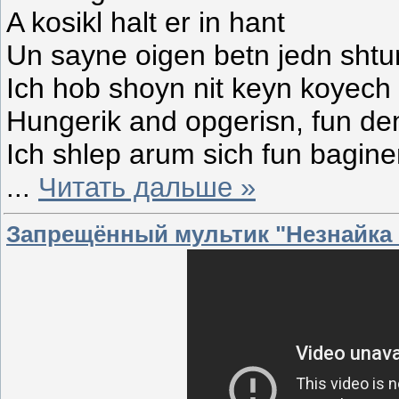
A kosikl halt er in hant
Un sayne oigen betn jedn sht
Ich hob shoyn nit keyn koyech
Hungerik and opgerisn, fun d
Ich shlep arum sich fun bagin
...
Читать дальше »
Запрещённый мультик "Незнайка н