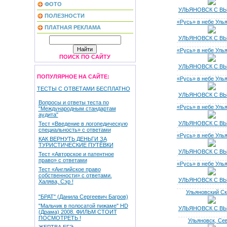
ФОТО
УЛЬЯНОВСК С В
ПОЛЕЗНОСТИ
«Русь» в небе Уль
ПЛАТНАЯ РЕКЛАМА
УЛЬЯНОВСК С В
«Русь» в небе Уль
ПОИСК ПО САЙТУ
УЛЬЯНОВСК С В
ПОПУЛЯРНОЕ НА САЙТЕ:
«Русь» в небе Уль
ТЕСТЫ С ОТВЕТАМИ БЕСПЛАТНО
УЛЬЯНОВСК С В
Вопросы и ответы теста по
«Русь» в небе Уль
"Международным стандартам
аудита"
УЛЬЯНОВСК С В
Тест «Введение в логопедическую
специальность» с ответами
«Русь» в небе Уль
КАК ВЕРНУТЬ ДЕНЬГИ ЗА
ТУРИСТИЧЕСКИЕ ПУТЁВКИ
УЛЬЯНОВСК С В
Тест «Авторское и патентное
право» с ответами
«Русь» в небе Уль
Тест «Английское право
собственности» с ответами.
УЛЬЯНОВСК С В
Халява, Сэр !
Ульяновский С
"БРАТ" (Данила Сергеевич Багров)
"Мальчик в полосатой пижаме" HD
УЛЬЯНОВСК С В
(Драма) 2008. ФИЛЬМ СТОИТ
ПОСМОТРЕТЬ !
Ульяновск, Се