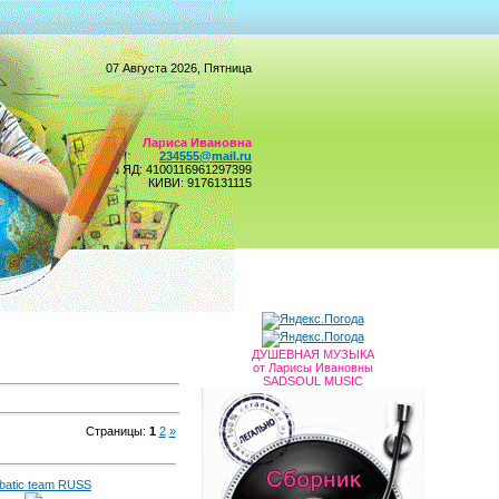
07 Августа 2026, Пятница
Лариса Ивановна
234555@mail.ru
ЯД: 4100116961297399
КИВИ: 9176131115
ДУШЕВНАЯ МУЗЫКА
от Ларисы Ивановны
SADSOUL MUSIC
Страницы:
1
2
»
batic team RUSS