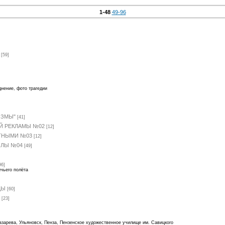
1-48
49-96
[59]
нение, фото трагедии
ИЗМЫ"
[41]
 РЕКЛАМЫ №02
[12]
ТНЫМИ №03
[12]
ЛЫ №04
[49]
96]
чьего полёта
ЦЫ
[60]
[23]
азарева, Ульяновск, Пенза, Пензенское художественное училище им. Савицкого