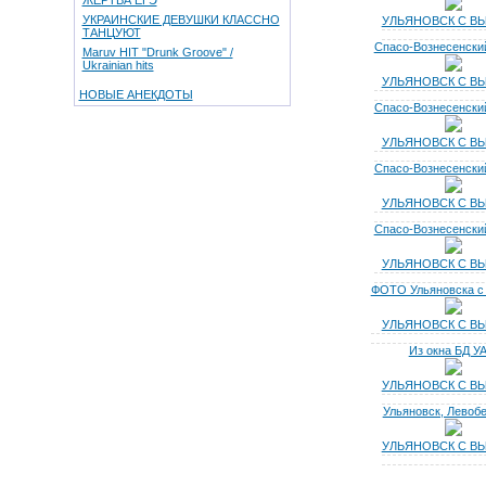
ЖЕРТВА ЕГЭ
УКРАИНСКИЕ ДЕВУШКИ КЛАССНО
УЛЬЯНОВСК С В
ТАНЦУЮТ
Спасо-Вознесенский
Maruv HIT "Drunk Groove" /
Ukrainian hits
УЛЬЯНОВСК С В
НОВЫЕ АНЕКДОТЫ
Спасо-Вознесенский
УЛЬЯНОВСК С В
Спасо-Вознесенский
УЛЬЯНОВСК С В
Спасо-Вознесенский
УЛЬЯНОВСК С В
ФОТО Ульяновска с
УЛЬЯНОВСК С В
Из окна БД У
УЛЬЯНОВСК С В
Ульяновск, Левоб
УЛЬЯНОВСК С В