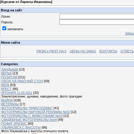
[
Курсачи от Ларисы Ивановны
]
Вход на сайт
Логин:
Пароль:
запомнить
Забыл
Меню сайта
РФЭИ и РФЭТ НА 5
ЦЕНЫ НА ЗАКАЗ
КОНТАКТЫ
ОТВЕТЫ
Categories
ЛАНДЫШИ
[13]
ВЕРБА
[13]
ПОЗИТИВ
[211]
ОБОИ НА РАБОЧИЙ СТОЛ
[59]
ВЕРА
[53]
КРЕСТ
[96]
ЯПОНИЯ 11.03.2011
[32]
Землетрясение, цунами, наводнение, фото трагедии
ВОЙНА
[118]
ВЕТЕРАНЫ
[17]
ФОТОПРИКОЛЫ "ИДИОТИЗМЫ"
[41]
ФОТОПРИКОЛЫ НАРУЖОЙ РЕКЛАМЫ №02
[12]
ФОТОПРИКОЛЫ С ЖИВОТНЫМИ №03
[12]
СВАДЕБНЫЕ ФОТОПРИКОЛЫ №04
[49]
ПОФИГ КРИЗИС
[60]
УЛЬЯНОВСК С ВЫСОТЫ
[96]
Фото Ульяновска с высоты птичьего полёта