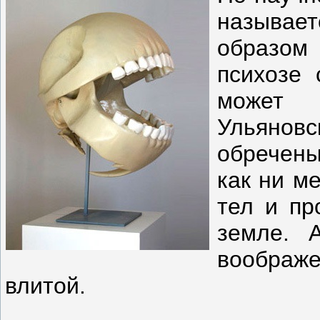
называ
образом
психозе
может с
Ульянов
обречены
как ни м
тел и пр
земле. 
воображ
влитой.