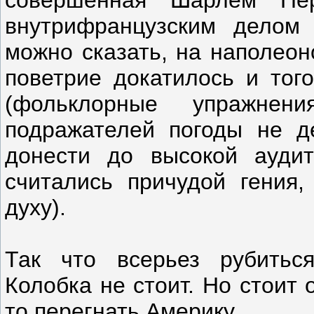
совершенная Шарлем Пер
внутрифранцузским делом
можно сказать, на наполеон
поветрие докатилось и того
(фольклорные упражне
подражателей погоды не д
донести до высокой ауди
считались причудой гения
духу).
Так что всерьез рубитьс
Колобка не стоит. Но стоит 
то перегнать Америку.