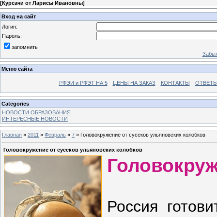
[
Курсачи от Ларисы Ивановны
]
Вход на сайт
Логин:
Пароль:
запомнить
Забыл
Меню сайта
РФЭИ и РФЭТ НА 5
ЦЕНЫ НА ЗАКАЗ
КОНТАКТЫ
ОТВЕТЫ
Categories
НОВОСТИ ОБРАЗОВАНИЯ
ИНТЕРЕСНЫЕ НОВОСТИ
Главная
»
2011
»
Февраль
»
7
» Головокружение от сусеков ульяновских колобков
Головокружение от сусеков ульяновских колобков
Головокруж
Россия готови