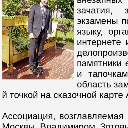
зачатия, 
экзамены п
языку, орг
интернете 
делопрои
памятники 
и тапочка
область зам
й точкой на сказочной карте
Ассоциация, возглавляемая 
Москвы Владимиром Зотовы