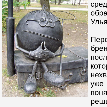
сре
обр
Улья
Пе
бре
пос
кот
нех
уже
поня
реш