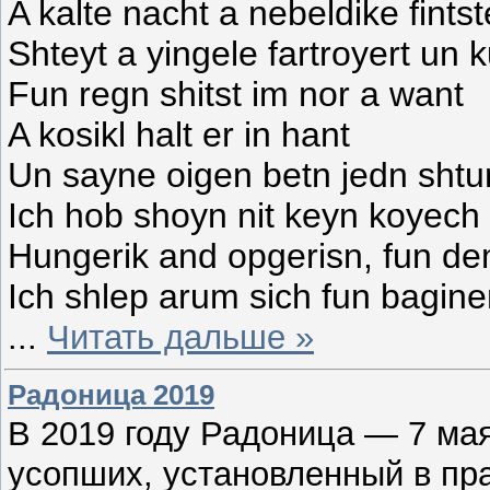
A kalte nacht a nebeldike fint
Shteyt a yingele fartroyert un 
Fun regn shitst im nor a want
A kosikl halt er in hant
Un sayne oigen betn jedn sht
Ich hob shoyn nit keyn koyech
Hungerik and opgerisn, fun d
Ich shlep arum sich fun bagin
...
Читать дальше »
Радоница 2019
В 2019 году Радоница — 7 ма
усопших, установленный в пр