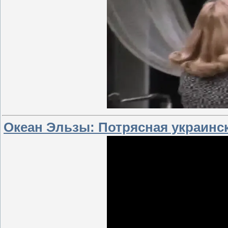
Океан Эльзы: Потрясная украинск