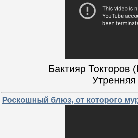
Бактияр Токторов (
Утренняя
Роскошный блюз, от которого мур