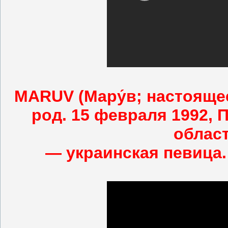
MARUV (Мару́в; настоящее
род. 15 февраля 1992, 
област
— украинская певица.