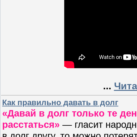
...
Чита
Как правильно давать в долг
«Давай в долг только те ден
расстаться»
— гласит народн
в долг другу, то можно потерят