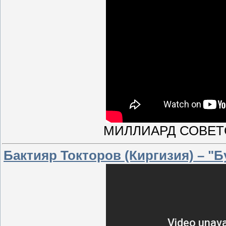
МИЛЛИАРД СОВЕТ
Бактияр Токторов (Киргизия) – "Б