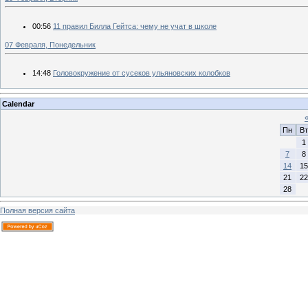
00:56
11 правил Билла Гейтса: чему не учат в школе
07 Февраля, Понедельник
14:48
Головокружение от сусеков ульяновских колобков
Calendar
Пн
Вт
1
7
8
14
15
21
22
28
Полная версия сайта