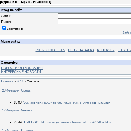
[
Курсачи от Ларисы Ивановны
]
Вход на сайт
Логин:
Пароль:
запомнить
Забыл
Меню сайта
РФЭИ и РФЭТ НА 5
ЦЕНЫ НА ЗАКАЗ
КОНТАКТЫ
ОТВЕТЫ
Categories
НОВОСТИ ОБРАЗОВАНИЯ
ИНТЕРЕСНЫЕ НОВОСТИ
Главная
»
2011
»
Февраль
23 Февраля, Среда
15:03
А остальных прошу не беспокоиться: это не ваш праздник.
17 Февраля, Четверг
23:49
ПЕРЕПОСТ http://openysheva-sv.livejournal.com/202859.html
15 Февраля, Вторник