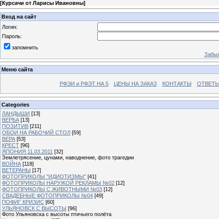
[
Курсачи от Ларисы Ивановны
]
Вход на сайт
Логин:
Пароль:
запомнить
Забыл
Меню сайта
РФЭИ и РФЭТ НА 5
ЦЕНЫ НА ЗАКАЗ
КОНТАКТЫ
ОТВЕТЫ
Categories
ЛАНДЫШИ
[13]
ВЕРБА
[13]
ПОЗИТИВ
[211]
ОБОИ НА РАБОЧИЙ СТОЛ
[59]
ВЕРА
[53]
КРЕСТ
[96]
ЯПОНИЯ 11.03.2011
[32]
Землетрясение, цунами, наводнение, фото трагедии
ВОЙНА
[118]
ВЕТЕРАНЫ
[17]
ФОТОПРИКОЛЫ "ИДИОТИЗМЫ"
[41]
ФОТОПРИКОЛЫ НАРУЖОЙ РЕКЛАМЫ №02
[12]
ФОТОПРИКОЛЫ С ЖИВОТНЫМИ №03
[12]
СВАДЕБНЫЕ ФОТОПРИКОЛЫ №04
[49]
ПОФИГ КРИЗИС
[60]
УЛЬЯНОВСК С ВЫСОТЫ
[96]
Фото Ульяновска с высоты птичьего полёта