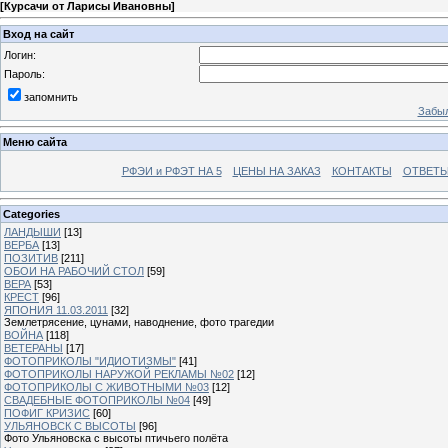
[
Курсачи от Ларисы Ивановны
]
Вход на сайт
Логин:
Пароль:
запомнить
Забыл
Меню сайта
РФЭИ и РФЭТ НА 5
ЦЕНЫ НА ЗАКАЗ
КОНТАКТЫ
ОТВЕТЫ
Categories
ЛАНДЫШИ
[13]
ВЕРБА
[13]
ПОЗИТИВ
[211]
ОБОИ НА РАБОЧИЙ СТОЛ
[59]
ВЕРА
[53]
КРЕСТ
[96]
ЯПОНИЯ 11.03.2011
[32]
Землетрясение, цунами, наводнение, фото трагедии
ВОЙНА
[118]
ВЕТЕРАНЫ
[17]
ФОТОПРИКОЛЫ "ИДИОТИЗМЫ"
[41]
ФОТОПРИКОЛЫ НАРУЖОЙ РЕКЛАМЫ №02
[12]
ФОТОПРИКОЛЫ С ЖИВОТНЫМИ №03
[12]
СВАДЕБНЫЕ ФОТОПРИКОЛЫ №04
[49]
ПОФИГ КРИЗИС
[60]
УЛЬЯНОВСК С ВЫСОТЫ
[96]
Фото Ульяновска с высоты птичьего полёта