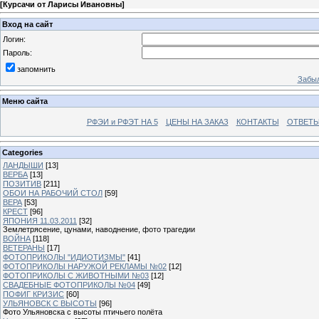
[
Курсачи от Ларисы Ивановны
]
Вход на сайт
Логин:
Пароль:
запомнить
Забыл
Меню сайта
РФЭИ и РФЭТ НА 5
ЦЕНЫ НА ЗАКАЗ
КОНТАКТЫ
ОТВЕТЫ
Categories
ЛАНДЫШИ
[13]
ВЕРБА
[13]
ПОЗИТИВ
[211]
ОБОИ НА РАБОЧИЙ СТОЛ
[59]
ВЕРА
[53]
КРЕСТ
[96]
ЯПОНИЯ 11.03.2011
[32]
Землетрясение, цунами, наводнение, фото трагедии
ВОЙНА
[118]
ВЕТЕРАНЫ
[17]
ФОТОПРИКОЛЫ "ИДИОТИЗМЫ"
[41]
ФОТОПРИКОЛЫ НАРУЖОЙ РЕКЛАМЫ №02
[12]
ФОТОПРИКОЛЫ С ЖИВОТНЫМИ №03
[12]
СВАДЕБНЫЕ ФОТОПРИКОЛЫ №04
[49]
ПОФИГ КРИЗИС
[60]
УЛЬЯНОВСК С ВЫСОТЫ
[96]
Фото Ульяновска с высоты птичьего полёта