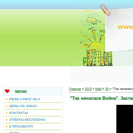
Главная
»
2019
»
Май
»
30
» "Так началас
МЕНЮ
"Так началася Война". Заст
РФЭИ и РФЭТ НА 5
ЦЕНЫ НА ЗАКАЗ
КОНТАКТЫ
ОТВЕТЫ БЕСПЛАТНО
К ПРОСМОТРУ