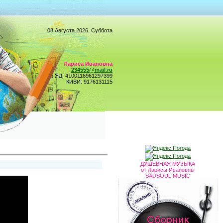
08 Августа 2026, Суббота
Лариса Ивановна
234555@mail.ru
ЯД: 4100116961297399
КИВИ: 9176131115
ДУШЕВНАЯ МУЗЫКА
от Ларисы Ивановны
SADSOUL MUSIC