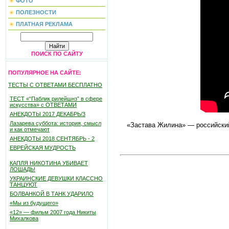
ФОТО
ПОЛЕЗНОСТИ
ПЛАТНАЯ РЕКЛАМА
ПОИСК ПО САЙТУ
ПОПУЛЯРНОЕ НА САЙТЕ:
ТЕСТЫ С ОТВЕТАМИ БЕСПЛАТНО
ТЕСТ «“Паблик рилейшнз” в сфере
искусства» с ОТВЕТАМИ
АНЕКДОТЫ 2017 ДЕКАБРЬ/3
Лазарева суббота: история, смысл
«Застава Жилина» — российский
и как отмечают
АНЕКДОТЫ 2018 СЕНТЯБРЬ - 2
ЕВРЕЙСКАЯ МУДРОСТЬ
КАПЛЯ НИКОТИНА УБИВАЕТ
ЛОШАДЬ!
УКРАИНСКИЕ ДЕВУШКИ КЛАССНО
ТАНЦУЮТ
БОЛВАНКОЙ В ТАНК УДАРИЛО
«Мы из будущего»
«12» — фильм 2007 года Никиты
Михалкова