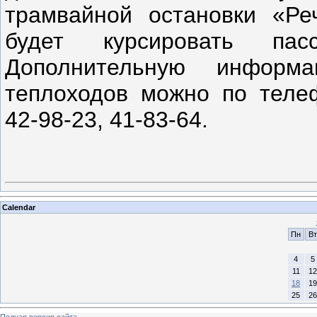
трамвайной остановки «Ре
будет курсировать пас
Дополнительную информ
теплоходов можно по телефо
42-98-23, 41-83-64.
Calendar
Пн
Вт
4
5
11
12
18
19
25
26
Полная версия сайта