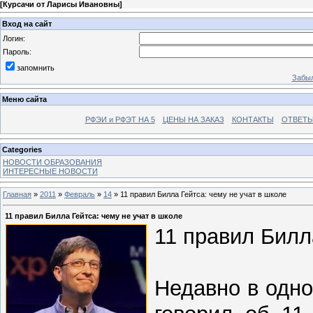
[
Курсачи от Ларисы Ивановны
]
Вход на сайт
Логин:
Пароль:
запомнить
Забыл
Меню сайта
РФЭИ и РФЭТ НА 5
ЦЕНЫ НА ЗАКАЗ
КОНТАКТЫ
ОТВЕТЫ
Categories
НОВОСТИ ОБРАЗОВАНИЯ
ИНТЕРЕСНЫЕ НОВОСТИ
Главная
»
2011
»
Февраль
»
14
» 11 правил Билла Гейтса: чему не учат в школе
11 правил Билла Гейтса: чему не учат в школе
11 правил Билл
Недавно в одно