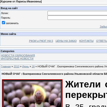
[
Курсачи от Ларисы Ивановны
]
Вход на сайт
Логин:
Пароль:
запомнить
Забыл
Меню сайта
РФЭИ и РФЭТ НА 5
ЦЕНЫ НА ЗАКАЗ
КОНТАКТЫ
ОТВЕТЫ
Categories
НОВОСТИ ОБРАЗОВАНИЯ
ИНТЕРЕСНЫЕ НОВОСТИ
Главная
»
2010
»
Июнь
»
28
» НОВЫЙ ОЧАГ : Екатериновка Сенгилеевского района 
НОВЫЙ ОЧАГ : Екатериновка Сенгилеевского района Ульяновской области 
Жители 
перекрыт
В 35 град