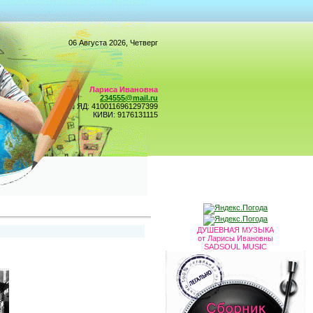
06 Августа 2026, Четверг
Лариса Ивановна
234555@mail.ru
ЯД: 4100116961297399
КИВИ: 9176131115
ДУШЕВНАЯ МУЗЫКА
от Ларисы Ивановны
SADSOUL MUSIC