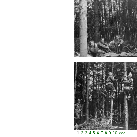
1
2
3
4
5
6
7
8
9
10
>>>