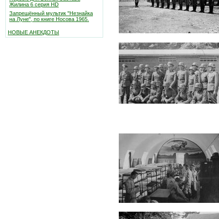
Жилина 6 серия HD
Запрещённый мультик "Незнайка
на Луне", по книге Носова 1965.
НОВЫЕ АНЕКДОТЫ