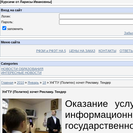
[
Курсачи от Ларисы Ивановны
]
Вход на сайт
Логин:
Пароль:
запомнить
Забыл
Меню сайта
РФЭИ и РФЭТ НА 5
ЦЕНЫ НА ЗАКАЗ
КОНТАКТЫ
ОТВЕТЫ
Categories
НОВОСТИ ОБРАЗОВАНИЯ
ИНТЕРЕСНЫЕ НОВОСТИ
Главная
»
2010
»
Январь
»
18
» УлГТУ (Политех) хочет Рекламу. Тендер
УлГТУ (Политех) хочет Рекламу. Тендер
Оказание усл
информационн
государствен