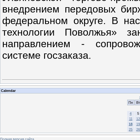
внедрением передовых бир
федеральном округе. В н
технологии Поволжья» з
направлением - сопрово
системе госзаказа.
Calendar
Пн
Вт
4
5
11
12
18
19
25
26
Полная версия сайта