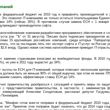
мпаний
в федеральный бюджет на 2010 год и приравнять производителей и 
. Это позволит IT-компаниям не только остаться плательщиками Единого
авке 14% (сейчас 26%). В противном случае замена ЕСН с 1 января
редупреждают производители софта.
налогообложение компании-разработчики программного обеспечения и с
уста (см. "Ъ" от 31 августа). Письмо было подписано президентом а
лями 15 крупнейших российских компаний, среди которых "Лаборатори
илось, что за последние пять лет экспорт софта и IT-услуг из России
о $2,6 млрд. Однако новая система налогообложения приведет IT-отрасль
ет заменен страховыми взносами во внебюджетные фонды. В 2010 го
%), но уже в 2011 году вырастет до 34%.
 льготы по ЕСН для IT-компаний, которые отвечают нескольким критер
на должна быть не меньше 90% от общей выручки, при этом не менее 7
мпаниям снизить эффективную ставку ЕСН до 14%.
чил правительству разобраться с ситуацией и принять меры по защи
ий с представителями правительства, в частности, с замминистра
х коммуникаций Алексеем Солдатовым, рассказал депутат Госдумы,
я Пономарев.
а, "Минфин готов внести поправки в федеральный бюджет 2010 года, 
х зон". Принятие этих поправок будет означать, что до 2014 года со