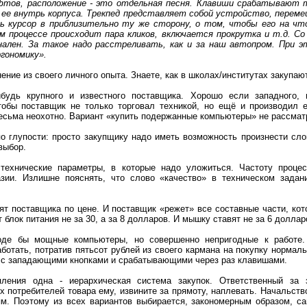
фтов, расположение - это отдельная песня. Клавиши срабатывают т
 ее внутрь корпуса. Трекпед представляет собой устройство, переме
ть курсор в приблизительно ту же сторону, о том, чтобы его на чт
м процессе происходит пара кликов, включается прокрутка и т.д. С
ален. За такое надо расстреливать, как и за наш автопром. При э
гономику».
ение из своего личного опыта. Знаете, как в школах/институтах закупа
будь крупного и известного поставщика. Хорошо если западного,
тобы поставщик не только торговал техникой, но ещё и производил 
есьма неохотно. Вариант «купить подержанные компьютеры» не рассмат
по глупости: просто закупщику надо иметь возможность произнести сло
выбор.
технические параметры, в которые надо уложиться. Частоту процес
азии. Излишне пояснять, что слово «качество» в техническом задан
авят поставщика по цене. И поставщик «режет» все составные части, ко
блок питания не за 30, а за 8 долларов. И мышку ставят не за 6 долларо
оде бы мощные компьютеры, но совершенно непригодные к работе. 
аботать, потратив пятьсот рублей из своего кармана на покупку нормал
т с западающими кнопками и срабатывающими через раз клавишами.
ления одна - иерархическая система закупок. Ответственный за 
х потребителей товара ему, извините за прямоту, наплевать. Начальств
м. Поэтому из всех вариантов выбирается, закономерным образом, с