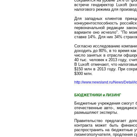
сохранятся на уровне 14% от фо
встрече гендиректор Luxoft (
налогового режима для производ
Для западных клиентов принц
конкурентоспособность российс
первоначальной редакции зако
варианте оно исчезло". "По мо
ставке 14%. Для них 34% страхо
Согласно исследованию компании 
доходить до 80%, в то время ка
число занятых в отрасли офшорн
40 тыс. человек к 2013 году, сч
В Luxoft отмечают, что налоговы
$150 млн в 2013 году. При сох
$300 млн.
http://www.newsland.ru/News/Detail/i
БЮДЖЕТНИКИ и ЛИЗИНГ
Бюджетные учреждения смогут бр
отечественные авто-, медицинс
размышляют эксперты.
Правительство предлагает доп
контракта может быть финанс
распространить на бюджетные у
лизингополучателя, продления с