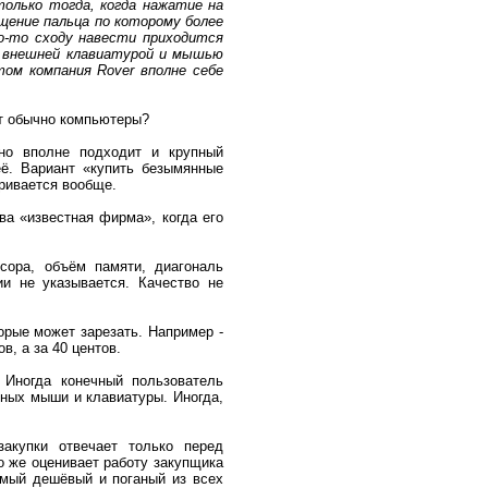
олько тогда, когда нажатие на
щение пальца по которому более
о-то сходу навести приходится
о внешней клавиатурой и мышью
том компания Rover вполне себе
ют обычно компьютеры?
 но вполне подходит и крупный
её. Вариант «купить безымянные
ривается вообще.
ва «известная фирма», когда его
сора, объём памяти, диагональ
ии не указывается. Качество не
торые может зарезать. Например -
в, а за 40 центов.
Иногда конечный пользователь
ьных мыши и клавиатуры. Иногда,
закупки отвечает только перед
о же оценивает работу закупщика
амый дешёвый и поганый из всех