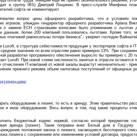
нда оплаты труда. Минфин еще не принял окончательного решения, уто
входит в группу IBS) Дмитрий Лощинин. В пресс-службе Минфина пла
ителей софта не комментируют.
ипиален вопрос цены офшорного разработчика, что в условиях 
ких игроков, убежден гендиректор офшорного разработчика Aplana Вик
на о замене ЕСН страховыми взносами было упоминание о льготах дл
им данным, более 200 компаний пользовались льготами. Кроме того, 
вых платежей равносильны потере бизнеса",- уверяет господин Вайнште
Luxoft, в структуре себестоимости продукции у экспортеров софта и IT
к среднее значение по всем отраслям равно примерно 13%. При сохране
ой разработки программного обеспечения выросло бы примерно с 20 ты
итает Luxoft. При новой схеме численность занятых в отрасли останется 
е отчисления IT-компаний от новой шкалы вырастут незначительно - при
ранении прежнего режима объем налоговых поступлений от офшорных р
d/416946/cat/86/
ать оборудование в лизинг, то есть в аренду. Этим правительство рас
кое и иное оборудование. Весь вопрос в том, под какие проценты эти
олнить Бюджетный кодекс нормой, согласно которой предметом гос
овая аренда
(
лизинг). Такие поправки внес Белый дом в Госдуму.
чреждения положения закона о лизинге, касающиеся бесспорного спис
рока лизинга с сохранением или изменением условий договора, предост