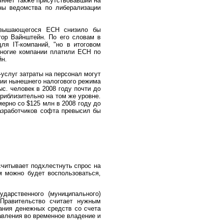
чняет также присутствовавший на
ны ведомства по либерализации
повышающегося ЕСН снизило бы
тор Вайнштейн. По его словам в
я IT-компаний, "но в итоговом
многие компании платили ЕСН по
йн.
-услуг затраты на персонал могут
нии нынешнего налогового режима
с. человек в 2008 году почти до
приблизительно на том же уровне.
мерно со $125 млн в 2008 году до
азработчиков софта превысил бы
считывает подхлестнуть спрос на
м можно будет воспользоваться,
ударственного
(
муниципального)
 Правительство считает нужным
ания денежных средств со счета
авления во временное владение и