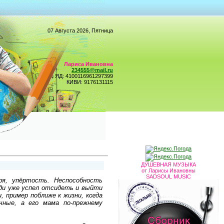
07 Августа 2026, Пятница
Лариса Ивановна
234555@mail.ru
ЯД: 4100116961297399
КИВИ: 9176131115
ДУШЕВНАЯ МУЗЫКА
от Ларисы Ивановны
SADSOUL MUSIC
ря, упёртость. Неспособность
оди уже успел отсидеть и выйти
, пример поближе к жизни, когда
чные, а его мама по-прежнему