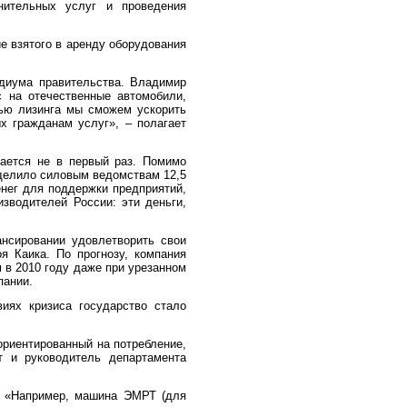
нительных услуг и проведения
е взятого в аренду оборудования
диума правительства. Владимир
с на отечественные автомобили,
ью лизинга мы сможем ускорить
х гражданам услуг», – полагает
тается не в первый раз. Помимо
ыделило силовым ведомствам 12,5
нег для поддержки предприятий,
зводителей России: эти деньги,
нсировании удовлетворить свои
я Каика. По прогнозу, компания
 в 2010 году даже при урезанном
пании.
иях кризиса государство стало
ориентированный на потребление,
т и руководитель департамента
«
Например, машина ЭМРТ
(
для