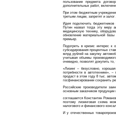
пользование предмета догово
дополнительных работ, включенн
При этом бюджетным учреждениям
третьим лицам, запретят и залог 
Идея подключить бюджетников 
Путин назвал тогда эту меру а
медицинскую технику, оборудов
обновление материальной базы 
премьер.
Подогреть в кризис интерес к 
субсидирования процентных став
млрд рублей на закупку автомоб
учитывая объемы производимого
очевидно, позволят докупить то,
«
Лизинг – безусловно, хороша
потребности в автотехнике», –
продаст в этом году 8 тыс. авто
госфинансировании сохранить ре
Российские производители заи
основным заказчиком продукции 
соглашается Константин Романо
поэтому лизинговая схема мож
налогового и финансового конса
И у отечественных товаропроиз