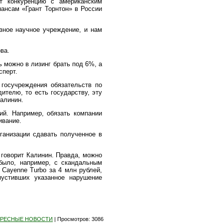
ит конкуренцию с американским
нансам
«
Грант Торнтон» в России
зное научное учреждение, и нам
ва.
 можно в лизинг брать под 6%, а
сперт.
 госучреждения обязательств по
ителю, то есть государству, эту
алинин.
ий. Например, обязать компании
ивание.
ганизации сдавать полученное в
 говорит Калинин. Правда, можно
 было, например, с скандальным
Cayenne Turbo за 4 млн рублей,
пустивших указанное нарушение
ЕРЕСНЫЕ НОВОСТИ
|
Просмотров
: 3086