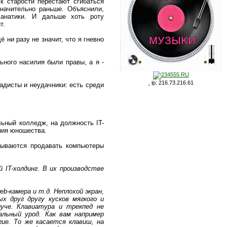
к старости перестают сгибаться
значительно раньше. Объяснили,
фанатики. И дальше хоть роту
т.
 ни разу не значит, что я гневно
ьного насилия были правы, а я -
.
ip: 216.73.216.61
адисты и неудачники: есть среди
льный колледж, на должность IT-
ения юношества.
азываются продавать компьютеры
 IT-холдинг. В их производстве
b-камера и т.д. Неплохой экран,
х друг другу кусков мягкого и
уче. Клавиатура и трекпед не
альный урод. Как вам например
ие. То же касается клавиш, на