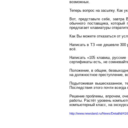
возможных.
Теперь вопрос на засыпку. Как у
Вот, представьте себе, завтра
обычного поставщика, который 
предлагает клавиатуры отвратите
Как Вы можете отказаться от ус
Написать в ТЗ «не дешевле 300 р
всё.
Написать «105 клавиш, русские 
сертификаты есть, не сомневайте
Положение, в общем, безвыходно
на должностное преступление, 
Подытоживая вышесказанное, те
Последствия этого почти всегда 
Решение проблемы, впрочем, оче
работы. Растёт уровень компьют
компьютерный класс, на экскурс
http://www.newsland.ru/News/Detail/id/416