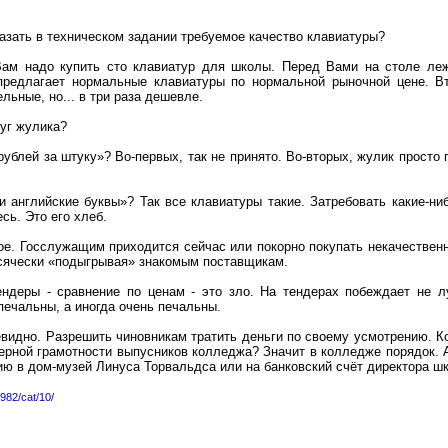
казать в техническом задании требуемое качество клавиатуры?
 Вам надо купить сто клавиатур для школы. Перед Вами на столе леж
предлагает нормальные клавиатуры по нормальной рыночной цене. Вт
льные, но... в три раза дешевле.
луг жулика?
ублей за штуку»? Во-первых, так не принято. Во-вторых, жулик просто 
и английские буквы»? Так все клавиатуры такие. Затребовать какие-н
сь. Это его хлеб.
е. Госслужащим приходится сейчас или покорно покупать некачествен
всячески «подыгрывая» знакомым поставщикам.
ндеры - сравнение по ценам - это зло. На тендерах побеждает не 
печальны, а иногда очень печальны.
видно. Разрешить чиновникам тратить деньги по своему усмотрению. К
ерной грамотности выпусников колледжа? Значит в колледже порядок. А 
ию в дом-музей Линуса Торвальдса или на банковский счёт директора шк
982/cat/10/