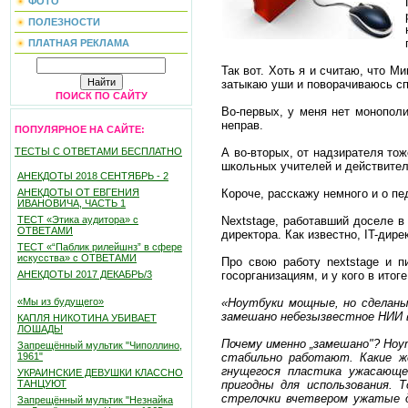
ФОТО
ПОЛЕЗНОСТИ
ПЛАТНАЯ РЕКЛАМА
Так вот. Хоть я и считаю, что М
затыкаю уши и поворачиваюсь с
ПОИСК ПО САЙТУ
Во-первых, у меня нет монополи
неправ.
ПОПУЛЯРНОЕ НА САЙТЕ:
А во-вторых, от надзирателя то
ТЕСТЫ С ОТВЕТАМИ БЕСПЛАТНО
школьных учителей и действите
АНЕКДОТЫ 2018 СЕНТЯБРЬ - 2
Короче, расскажу немного и о пе
АНЕКДОТЫ ОТ ЕВГЕНИЯ
ИВАНОВИЧА, ЧАСТЬ 1
Nextstage, работавший доселе в
ТЕСТ «Этика аудитора» с
ОТВЕТАМИ
директора. Как известно, IT-дир
ТЕСТ «“Паблик рилейшнз” в сфере
искусства» с ОТВЕТАМИ
Про свою работу nextstage и п
госорганизациям, и у кого в итог
АНЕКДОТЫ 2017 ДЕКАБРЬ/3
«Ноутбуки мощные, но сделаны 
«Мы из будущего»
замешано небезызвестное НИИ 
КАПЛЯ НИКОТИНА УБИВАЕТ
ЛОШАДЬ!
Почему именно „замешано"? Ноут
Запрещённый мультик "Чиполлино,
стабильно работают. Какие же
1961"
гнущегося пластика ужасающе
УКРАИНСКИЕ ДЕВУШКИ КЛАССНО
пригодны для использования. 
ТАНЦУЮТ
стрелочки вчетвером ужатые д
Запрещённый мультик "Незнайка