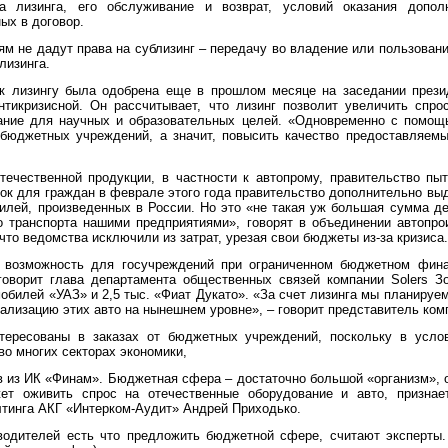
ра лизинга, его обслуживание и возврат, условий оказания допол
ых в договор.
 не дадут права на сублизинг – передачу во владение или пользовани
лизинга.
к лизингу была одобрена еще в прошлом месяце на заседании прези
нтикризисной. Он рассчитывает, что лизинг позволит увеличить спро
ание для научных и образовательных целей.
«
Одновременно с помощ
бюджетных учреждений, а значит, повысить качество предоставляемы
отечественной продукции, в частности к автопрому, правительство пы
ок для граждан в феврале этого года правительство дополнительно в
илей, произведенных в России. Но это
«
не такая уж большая сумма де
 транспорта нашими предприятиями», говорят в объединении автопрои
 что ведомства исключили из затрат, урезая свои бюджеты из-за кризиса.
я возможность для госучреждений при ограниченном бюджетном фина
 говорит глава департамента общественных связей компании Solers Зо
мобилей
«
УАЗ» и 2,5 тыс.
«
Фиат Дукато».
«
За счет лизинга мы планируем
ализацию этих авто на нынешнем уровне», – говорит представитель ком
нтересованы в заказах от бюджетных учреждений, поскольку в услов
во многих секторах экономики,
в из ИК
«
Финам». Бюджетная сфера – достаточно большой
«
организм», 
ет оживить спрос на отечественные оборудование и авто, признае
лтинга АКГ
«
Интерком-Аудит» Андрей Приходько.
водителей есть что предложить бюджетной сфере, считают эксперты.