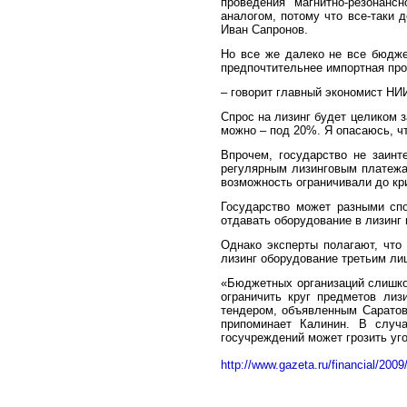
проведения магнитно-резонанс
аналогом, потому что все-таки 
Иван Сапронов.
Но все же далеко не все бюдже
предпочтительнее импортная прод
– говорит главный экономист Н
Спрос на лизинг будет целиком з
можно – под 20%. Я опасаюсь, чт
Впрочем, государство не заинт
регулярным лизинговым платежам
возможность ограничивали до кр
Государство может разными спо
отдавать оборудование в лизинг
Однако эксперты полагают, что
лизинг оборудование третьим ли
«
Бюджетных организаций слишком
ограничить круг предметов лиз
тендером, объявленным Саратов
припоминает Калинин. В случа
госучреждений может грозить уго
http://www.gazeta.ru/financial/200