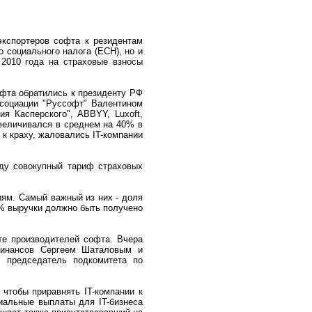
экспортеров софта к резидентам
 социального налога (ЕСН), но и
 2010 года на страховые взносы
офта обратились к президенту РФ
ссоциации "Руссофт" Валентином
я Касперского", ABBYY, Luxoft,
 увеличивался в среднем на 40% в
 к краху, жаловались IT-компании
ду совокупный тариф страховых
иям. Самый важный из них - доля
0% выручки должно быть получено
те производителей софта. Вчера
 финансов Сергеем Шаталовым и
 председатель подкомитета по
чтобы приравнять IT-компании к
циальные выплаты для IT-бизнеса