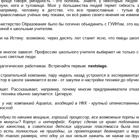
Проще говоря, ригидность - это болезнь. Знаете, у некоторых людей 
руки, ноги и туловище. Мозг у большинства людей теряет гибкость 
например, человеку в детстве, что все православные - тупые 
православных учёных ему покажи, он всё равно своего мнения не измени
инистерство Образования было бы логично объединить с ГУИН'ом, это ещё
пиной к школьным учителям.
и на Истину: возможно, через десять лет станет ясно, что певцы школ
же многое зависит. Профессию школьного учителя выбирают не только с
льно светлые люди.
дагогических работниках. Встречайте первым:
nextstage.
 строительной компании, пару недель назад устроился в эксперимента
ектор в школе занимается всем - от закупки и настройки техники до обуч
ишет. Рассказывает, например, почему многие предприниматели отк
е техника обычно закупается. Цитирую:
у нас компанией Aquarius, входящей в НКК - крупный отечественный
восход.
буки по начинке мощные, хороший процессор, все возможные порты we
 минусы? Корпус и интерфейс. Корпус сделан из криво подогнанны
го качества, в советских детских игрушках пластмасса была пол
То есть полностью не пригодны, их проектировал дегенерат и мор
о такого размера, что одну из них нельзя нажать не нажав на друг