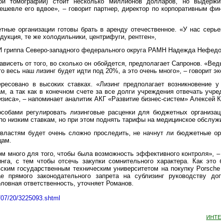
ной томографии) стоит несколько миллионов долларов, но выдерж
дешевле его вдвое», – говорит партнер, директор по корпоративным фи
тные организации готовы брать в аренду отечественное.
«
У нас серье
укция, те же холодильники, центрифуги, рентген»,
ИИ гриппа Северо-западного федерального округа РАМН Надежда Нефедо
ависеть от того, во сколько он обойдется, предполагает Сапронов.
«
Ведь
о весь наш лизинг будет идти под 20%, а это очень много», – говорит эк
ересовано в высоких ставках.
«
Лизинг предполагает возникновение у
, а так как в конечном счете за все долги учреждения отвечать учред
изиса», – напоминает аналитик АКГ
«
Развитие бизнес-систем» Алексей К
собами регулировать лизинговые расценки для бюджетных организац
 по низким ставкам, но при этом поднять тарифы на медицинское обслуж
 властям будет очень сложно проследить, не начнут ли бюджетные ор
цам.
 много для того, чтобы была возможность эффективного контроля», –
инга, с тем чтобы отсечь закупки сомнительного характера. Как это
ским государственным техническим университетом на покупку Porsche 
е прямого законодательного запрета на сублизинг руководству до
ловная ответственность, уточняет Романов.
9/07/20/3225093.shtml
ИНТ