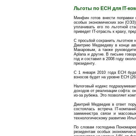
Льготы по ЕСН для IT-ко
Минфин готов внести поправки 
особых экономических зон (ОЭЗ)
уплачивать его по льготной ст
приведет IT-отрасль к краху, п
С просьбой сохранить льготное 
Дмитрию Медведеву в конце авг
Макаровым, а также руководите
Aplana и другие. В письме говор
год и составил в 2008 году окол
президенту.
С 1 января 2010 года ЕСН буд
взносов будет на уровне ЕСН (26
Налоговый кодекс подразумевает
доходов от реализации софта: о
из-за рубежа. Это позволяет ко
Дмитрий Медведев в ответ пору
состоялась встреча IT-компан
замминистра связи и массовы
технологическому развитию Иль
По словам господина Пономарев
резидентам особых экономически