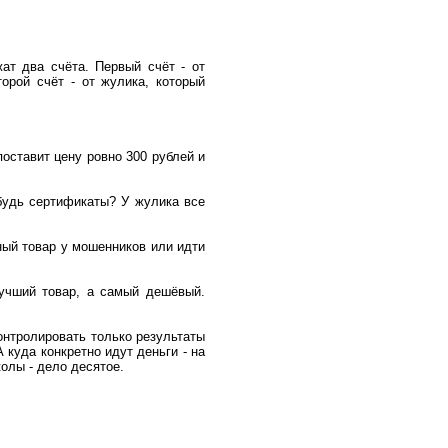
ат два счёта. Первый счёт - от
орой счёт - от жулика, который
поставит цену ровно 300 рублей и
ибудь сертификаты? У жулика все
ный товар у мошенников или идти
лучший товар, а самый дешёвый.
онтролировать только результаты
куда конкретно идут деньги - на
олы - дело десятое.