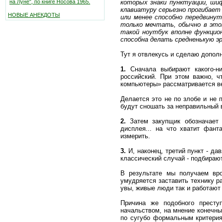
которых знаки пунктуации, ши
на Луне", по книге Носова 1965.
клавиатуру серьезно прогибает
НОВЫЕ АНЕКДОТЫ
или менее способно передвину
только мечтать, обычно в это
такой ноутбук вполне функцион
способна делать средненькую эр
Тут я отвлекусь и сделаю дополн
1.
Сначала выбирают какого-ни
российский. При этом важно, ч
компьютеры» рассматривается в
Делается это не по злобе и не 
будут сношать за неправильный 
2.
Затем закупщик обозначает 
дисплея... на что хватит фант
измерить.
3.
И, наконец, третий пункт - д
классический случай - подбирают 
В результате мы получаем вр
умудряется заставить технику р
увы, живые люди так и работаю
Причина же подобного преступ
начальством, на мнение конечны
по сугубо формальным критерия