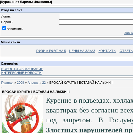
[
Курсачи от Ларисы Ивановны
]
Вход на сайт
Логин:
Пароль:
запомнить
Забыл
Меню сайта
РФЭИ и РФЭТ НА 5
ЦЕНЫ НА ЗАКАЗ
КОНТАКТЫ
ОТВЕТЫ
Categories
НОВОСТИ ОБРАЗОВАНИЯ
ИНТЕРЕСНЫЕ НОВОСТИ
Главная
»
2009
»
Апрель
»
22
» БРОСАЙ КУРИТЬ ! ВСТАВАЙ НА ЛЫЖИ !!
БРОСАЙ КУРИТЬ ! ВСТАВАЙ НА ЛЫЖИ !!
Курение в подъездах, холла
квартирах без согласия все
под запретом. В Госдум
Злостных нарушителей пре