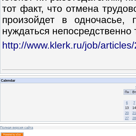
тот факт, что отмена трудо
произойдет в одночасье, 
нуждаться непосредственно 
http://www.klerk.ru/job/article
Calendar
Пн
Вт
6
7
13
14
20
21
27
28
Полная версия сайта