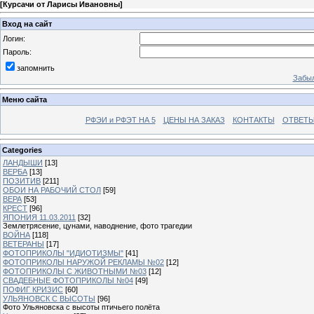
[
Курсачи от Ларисы Ивановны
]
Вход на сайт
Логин:
Пароль:
запомнить
Забыл
Меню сайта
РФЭИ и РФЭТ НА 5
ЦЕНЫ НА ЗАКАЗ
КОНТАКТЫ
ОТВЕТЫ
Categories
ЛАНДЫШИ
[13]
ВЕРБА
[13]
ПОЗИТИВ
[211]
ОБОИ НА РАБОЧИЙ СТОЛ
[59]
ВЕРА
[53]
КРЕСТ
[96]
ЯПОНИЯ 11.03.2011
[32]
Землетрясение, цунами, наводнение, фото трагедии
ВОЙНА
[118]
ВЕТЕРАНЫ
[17]
ФОТОПРИКОЛЫ "ИДИОТИЗМЫ"
[41]
ФОТОПРИКОЛЫ НАРУЖОЙ РЕКЛАМЫ №02
[12]
ФОТОПРИКОЛЫ С ЖИВОТНЫМИ №03
[12]
СВАДЕБНЫЕ ФОТОПРИКОЛЫ №04
[49]
ПОФИГ КРИЗИС
[60]
УЛЬЯНОВСК С ВЫСОТЫ
[96]
Фото Ульяновска с высоты птичьего полёта