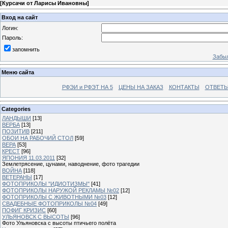
[
Курсачи от Ларисы Ивановны
]
Вход на сайт
Логин:
Пароль:
запомнить
Забыл
Меню сайта
РФЭИ и РФЭТ НА 5
ЦЕНЫ НА ЗАКАЗ
КОНТАКТЫ
ОТВЕТЫ
Categories
ЛАНДЫШИ
[13]
ВЕРБА
[13]
ПОЗИТИВ
[211]
ОБОИ НА РАБОЧИЙ СТОЛ
[59]
ВЕРА
[53]
КРЕСТ
[96]
ЯПОНИЯ 11.03.2011
[32]
Землетрясение, цунами, наводнение, фото трагедии
ВОЙНА
[118]
ВЕТЕРАНЫ
[17]
ФОТОПРИКОЛЫ "ИДИОТИЗМЫ"
[41]
ФОТОПРИКОЛЫ НАРУЖОЙ РЕКЛАМЫ №02
[12]
ФОТОПРИКОЛЫ С ЖИВОТНЫМИ №03
[12]
СВАДЕБНЫЕ ФОТОПРИКОЛЫ №04
[49]
ПОФИГ КРИЗИС
[60]
УЛЬЯНОВСК С ВЫСОТЫ
[96]
Фото Ульяновска с высоты птичьего полёта