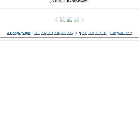
« Предыдущая
|
201
202
203
204
205
206
[
207
]
208
209
210
211
|
Следующая »