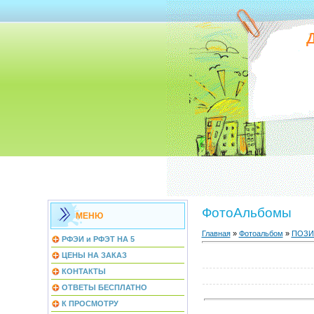
ФотоАльбомы
МЕНЮ
Главная
»
Фотоальбом
»
ПОЗИ
РФЭИ и РФЭТ НА 5
ЦЕНЫ НА ЗАКАЗ
КОНТАКТЫ
ОТВЕТЫ БЕСПЛАТНО
К ПРОСМОТРУ