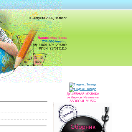
06 Августа 2026, Четверг
Лариса Ивановна
234555@mail.ru
ЯД: 4100116961297399
КИВИ: 9176131115
ДУШЕВНАЯ МУЗЫКА
от Ларисы Ивановны
SADSOUL MUSIC