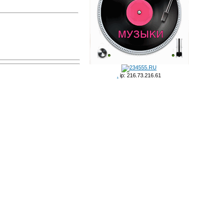
.
ip: 216.73.216.61