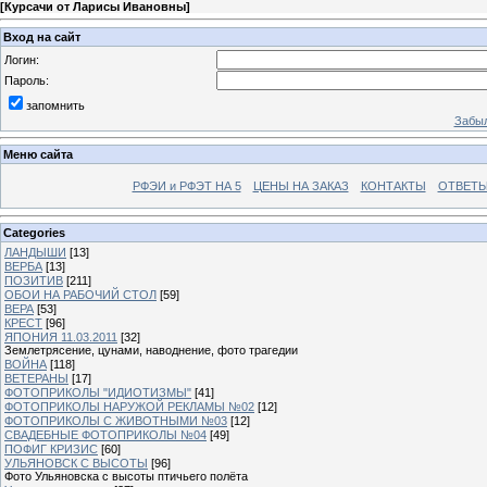
[
Курсачи от Ларисы Ивановны
]
Вход на сайт
Логин:
Пароль:
запомнить
Забыл
Меню сайта
РФЭИ и РФЭТ НА 5
ЦЕНЫ НА ЗАКАЗ
КОНТАКТЫ
ОТВЕТЫ
Categories
ЛАНДЫШИ
[13]
ВЕРБА
[13]
ПОЗИТИВ
[211]
ОБОИ НА РАБОЧИЙ СТОЛ
[59]
ВЕРА
[53]
КРЕСТ
[96]
ЯПОНИЯ 11.03.2011
[32]
Землетрясение, цунами, наводнение, фото трагедии
ВОЙНА
[118]
ВЕТЕРАНЫ
[17]
ФОТОПРИКОЛЫ "ИДИОТИЗМЫ"
[41]
ФОТОПРИКОЛЫ НАРУЖОЙ РЕКЛАМЫ №02
[12]
ФОТОПРИКОЛЫ С ЖИВОТНЫМИ №03
[12]
СВАДЕБНЫЕ ФОТОПРИКОЛЫ №04
[49]
ПОФИГ КРИЗИС
[60]
УЛЬЯНОВСК С ВЫСОТЫ
[96]
Фото Ульяновска с высоты птичьего полёта