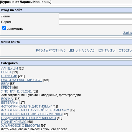
[
Курсачи от Ларисы Ивановны
]
Вход на сайт
Логин:
Пароль:
запомнить
Забыл
Меню сайта
РФЭИ и РФЭТ НА 5
ЦЕНЫ НА ЗАКАЗ
КОНТАКТЫ
ОТВЕТЫ
Categories
ЛАНДЫШИ
[13]
ВЕРБА
[13]
ПОЗИТИВ
[211]
ОБОИ НА РАБОЧИЙ СТОЛ
[59]
ВЕРА
[53]
КРЕСТ
[96]
ЯПОНИЯ 11.03.2011
[32]
Землетрясение, цунами, наводнение, фото трагедии
ВОЙНА
[118]
ВЕТЕРАНЫ
[17]
ФОТОПРИКОЛЫ "ИДИОТИЗМЫ"
[41]
ФОТОПРИКОЛЫ НАРУЖОЙ РЕКЛАМЫ №02
[12]
ФОТОПРИКОЛЫ С ЖИВОТНЫМИ №03
[12]
СВАДЕБНЫЕ ФОТОПРИКОЛЫ №04
[49]
ПОФИГ КРИЗИС
[60]
УЛЬЯНОВСК С ВЫСОТЫ
[96]
Фото Ульяновска с высоты птичьего полёта