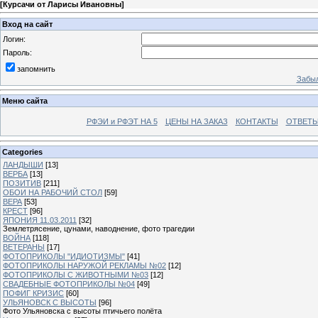
[
Курсачи от Ларисы Ивановны
]
Вход на сайт
Логин:
Пароль:
запомнить
Забыл
Меню сайта
РФЭИ и РФЭТ НА 5
ЦЕНЫ НА ЗАКАЗ
КОНТАКТЫ
ОТВЕТЫ
Categories
ЛАНДЫШИ
[13]
ВЕРБА
[13]
ПОЗИТИВ
[211]
ОБОИ НА РАБОЧИЙ СТОЛ
[59]
ВЕРА
[53]
КРЕСТ
[96]
ЯПОНИЯ 11.03.2011
[32]
Землетрясение, цунами, наводнение, фото трагедии
ВОЙНА
[118]
ВЕТЕРАНЫ
[17]
ФОТОПРИКОЛЫ "ИДИОТИЗМЫ"
[41]
ФОТОПРИКОЛЫ НАРУЖОЙ РЕКЛАМЫ №02
[12]
ФОТОПРИКОЛЫ С ЖИВОТНЫМИ №03
[12]
СВАДЕБНЫЕ ФОТОПРИКОЛЫ №04
[49]
ПОФИГ КРИЗИС
[60]
УЛЬЯНОВСК С ВЫСОТЫ
[96]
Фото Ульяновска с высоты птичьего полёта