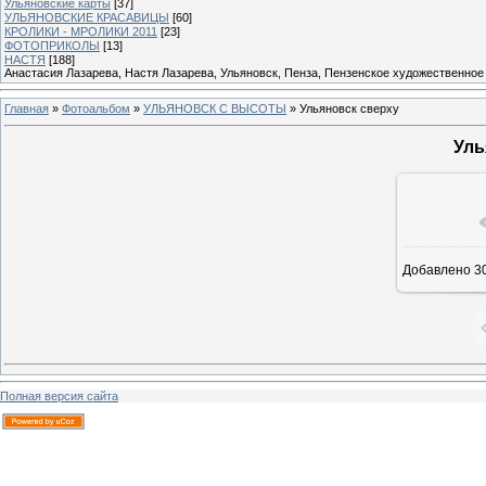
Ульяновские карты
[37]
УЛЬЯНОВСКИЕ КРАСАВИЦЫ
[60]
КРОЛИКИ - МРОЛИКИ 2011
[23]
ФОТОПРИКОЛЫ
[13]
НАСТЯ
[188]
Анастасия Лазарева, Настя Лазарева, Ульяновск, Пенза, Пензенское художественное
Главная
»
Фотоальбом
»
УЛЬЯНОВСК С ВЫСОТЫ
» Ульяновск сверху
Уль
В ре
Добавлено
30
Полная версия сайта