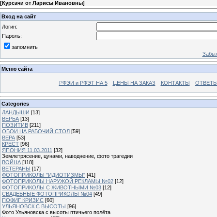
[
Курсачи от Ларисы Ивановны
]
Вход на сайт
Логин:
Пароль:
запомнить
Забыл
Меню сайта
РФЭИ и РФЭТ НА 5
ЦЕНЫ НА ЗАКАЗ
КОНТАКТЫ
ОТВЕТЫ
Categories
ЛАНДЫШИ
[13]
ВЕРБА
[13]
ПОЗИТИВ
[211]
ОБОИ НА РАБОЧИЙ СТОЛ
[59]
ВЕРА
[53]
КРЕСТ
[96]
ЯПОНИЯ 11.03.2011
[32]
Землетрясение, цунами, наводнение, фото трагедии
ВОЙНА
[118]
ВЕТЕРАНЫ
[17]
ФОТОПРИКОЛЫ "ИДИОТИЗМЫ"
[41]
ФОТОПРИКОЛЫ НАРУЖОЙ РЕКЛАМЫ №02
[12]
ФОТОПРИКОЛЫ С ЖИВОТНЫМИ №03
[12]
СВАДЕБНЫЕ ФОТОПРИКОЛЫ №04
[49]
ПОФИГ КРИЗИС
[60]
УЛЬЯНОВСК С ВЫСОТЫ
[96]
Фото Ульяновска с высоты птичьего полёта