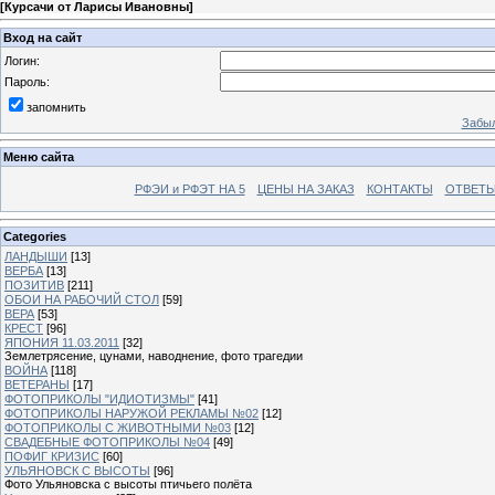
[
Курсачи от Ларисы Ивановны
]
Вход на сайт
Логин:
Пароль:
запомнить
Забыл
Меню сайта
РФЭИ и РФЭТ НА 5
ЦЕНЫ НА ЗАКАЗ
КОНТАКТЫ
ОТВЕТЫ
Categories
ЛАНДЫШИ
[13]
ВЕРБА
[13]
ПОЗИТИВ
[211]
ОБОИ НА РАБОЧИЙ СТОЛ
[59]
ВЕРА
[53]
КРЕСТ
[96]
ЯПОНИЯ 11.03.2011
[32]
Землетрясение, цунами, наводнение, фото трагедии
ВОЙНА
[118]
ВЕТЕРАНЫ
[17]
ФОТОПРИКОЛЫ "ИДИОТИЗМЫ"
[41]
ФОТОПРИКОЛЫ НАРУЖОЙ РЕКЛАМЫ №02
[12]
ФОТОПРИКОЛЫ С ЖИВОТНЫМИ №03
[12]
СВАДЕБНЫЕ ФОТОПРИКОЛЫ №04
[49]
ПОФИГ КРИЗИС
[60]
УЛЬЯНОВСК С ВЫСОТЫ
[96]
Фото Ульяновска с высоты птичьего полёта