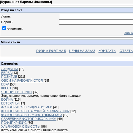
[
Курсачи от Ларисы Ивановны
]
Вход на сайт
Логин:
Пароль:
запомнить
Забыл
Меню сайта
РФЭИ и РФЭТ НА 5
ЦЕНЫ НА ЗАКАЗ
КОНТАКТЫ
ОТВЕТЫ
Categories
ЛАНДЫШИ
[13]
ВЕРБА
[13]
ПОЗИТИВ
[211]
ОБОИ НА РАБОЧИЙ СТОЛ
[59]
ВЕРА
[53]
КРЕСТ
[96]
ЯПОНИЯ 11.03.2011
[32]
Землетрясение, цунами, наводнение, фото трагедии
ВОЙНА
[118]
ВЕТЕРАНЫ
[17]
ФОТОПРИКОЛЫ "ИДИОТИЗМЫ"
[41]
ФОТОПРИКОЛЫ НАРУЖОЙ РЕКЛАМЫ №02
[12]
ФОТОПРИКОЛЫ С ЖИВОТНЫМИ №03
[12]
СВАДЕБНЫЕ ФОТОПРИКОЛЫ №04
[49]
ПОФИГ КРИЗИС
[60]
УЛЬЯНОВСК С ВЫСОТЫ
[96]
Фото Ульяновска с высоты птичьего полёта