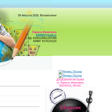
09 Августа 2026, Воскресенье
Лариса Ивановна
234555@mail.ru
ЯД: 4100116961297399
КИВИ: 9176131115
ДУШЕВНАЯ МУЗЫКА
от Ларисы Ивановны
SADSOUL MUSIC