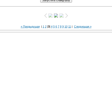
« Предыдущая
|
1
2
[
3
]
4
5
6
7
8
9
10
11
|
Следующая »