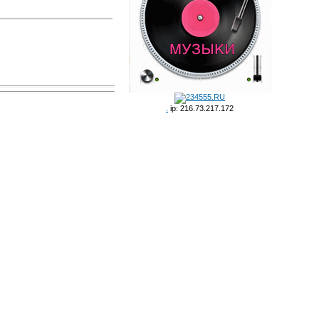
.
ip: 216.73.217.172