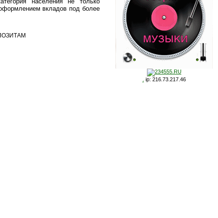
категория населения не только
еоформлением вкладов под более
ПОЗИТАМ
.
ip: 216.73.217.46