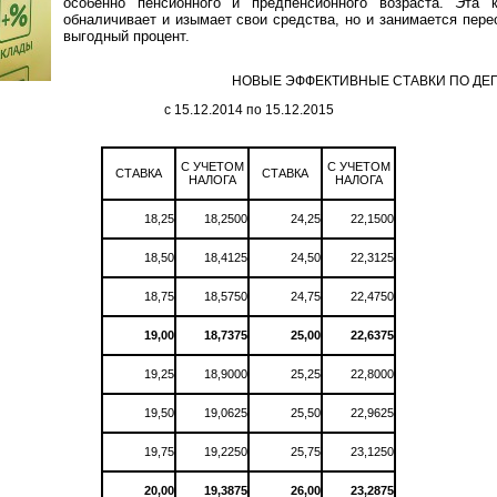
особенно пенсионного и предпенсионного возраста. Эта 
обналичивает и изымает свои средства, но и занимается пер
выгодный процент.
НОВЫЕ ЭФФЕКТИВНЫЕ СТАВКИ ПО ДЕ
с 15.12.2014 по 15.12.2015
С УЧЕТОМ
С УЧЕТОМ
СТАВКА
СТАВКА
НАЛОГА
НАЛОГА
18,25
18,2500
24,25
22,1500
18,50
18,4125
24,50
22,3125
18,75
18,5750
24,75
22,4750
19,00
18,7375
25,00
22,6375
19,25
18,9000
25,25
22,8000
19,50
19,0625
25,50
22,9625
19,75
19,2250
25,75
23,1250
20,00
19,3875
26,00
23,2875