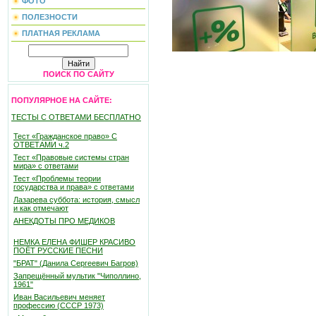
ФОТО
ПОЛЕЗНОСТИ
ПЛАТНАЯ РЕКЛАМА
ПОИСК ПО САЙТУ
ПОПУЛЯРНОЕ НА САЙТЕ:
ТЕСТЫ С ОТВЕТАМИ БЕСПЛАТНО
Тест «Гражданское право» С
ОТВЕТАМИ ч.2
Тест «Правовые системы стран
мира» с ответами
Тест «Проблемы теории
государства и права» с ответами
Лазарева суббота: история, смысл
и как отмечают
АНЕКДОТЫ ПРО МЕДИКОВ
НЕМКА ЕЛЕНА ФИШЕР КРАСИВО
ПОЁТ РУССКИЕ ПЕСНИ
"БРАТ" (Данила Сергеевич Багров)
Запрещённый мультик "Чиполлино,
1961"
Иван Васильевич меняет
профессию (СССР 1973)