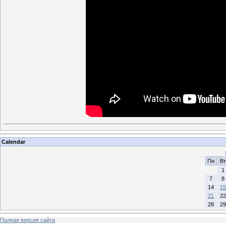
Calendar
Пн
Вт
1
7
8
14
15
21
22
28
29
Полная версия сайта