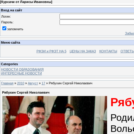
[
Курсачи от Ларисы Ивановны
]
Вход на сайт
Логин:
Пароль:
запомнить
Забыл
Меню сайта
РФЭИ и РФЭТ НА 5
ЦЕНЫ НА ЗАКАЗ
КОНТАКТЫ
ОТВЕТЫ
Categories
НОВОСТИ ОБРАЗОВАНИЯ
ИНТЕРЕСНЫЕ НОВОСТИ
Главная
»
2010
»
Август
»
17
» Рябухин Сергей Николаевич
Рябухин Сергей Николаевич
Ряб
Родил
Воль