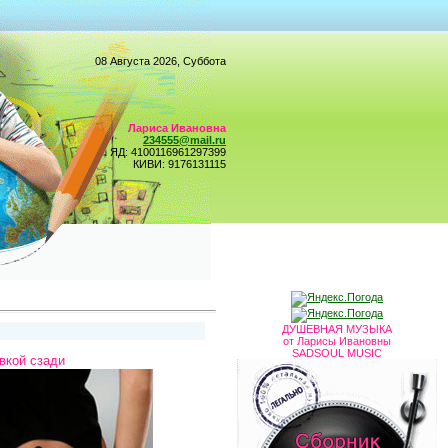
08 Августа 2026, Суббота
Лариса Ивановна
234555@mail.ru
ЯД: 4100116961297399
КИВИ: 9176131115
ДУШЕВНАЯ МУЗЫКА
от Ларисы Ивановны
SADSOUL MUSIC
вкой сзади