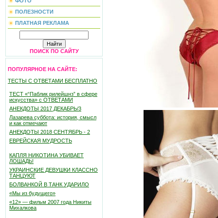
ФОТО
ПОЛЕЗНОСТИ
ПЛАТНАЯ РЕКЛАМА
ПОИСК ПО САЙТУ
ПОПУЛЯРНОЕ НА САЙТЕ:
ТЕСТЫ С ОТВЕТАМИ БЕСПЛАТНО
ТЕСТ «“Паблик рилейшнз” в сфере
искусства» с ОТВЕТАМИ
АНЕКДОТЫ 2017 ДЕКАБРЬ/3
Лазарева суббота: история, смысл
и как отмечают
АНЕКДОТЫ 2018 СЕНТЯБРЬ - 2
ЕВРЕЙСКАЯ МУДРОСТЬ
КАПЛЯ НИКОТИНА УБИВАЕТ
ЛОШАДЬ!
УКРАИНСКИЕ ДЕВУШКИ КЛАССНО
ТАНЦУЮТ
БОЛВАНКОЙ В ТАНК УДАРИЛО
«Мы из будущего»
«12» — фильм 2007 года Никиты
Михалкова