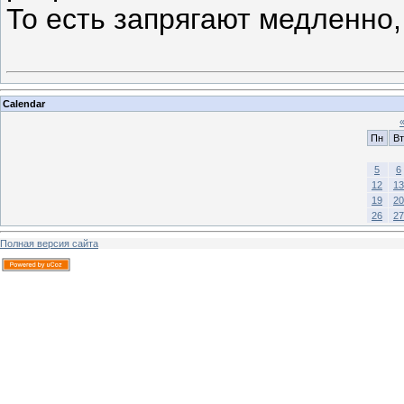
То есть запрягают медленно,
Calendar
Пн
Вт
5
6
12
13
19
20
26
27
Полная версия сайта