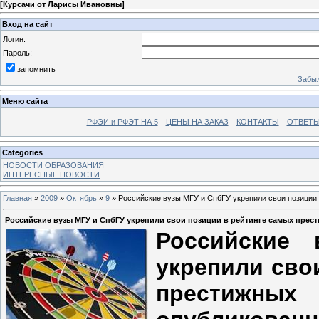
[
Курсачи от Ларисы Ивановны
]
Вход на сайт
Логин:
Пароль:
запомнить
Забыл
Меню сайта
РФЭИ и РФЭТ НА 5
ЦЕНЫ НА ЗАКАЗ
КОНТАКТЫ
ОТВЕТЫ
Categories
НОВОСТИ ОБРАЗОВАНИЯ
ИНТЕРЕСНЫЕ НОВОСТИ
Главная
»
2009
»
Октябрь
»
9
» Российские вузы МГУ и СпбГУ укрепили свои позиции
Российские вузы МГУ и СпбГУ укрепили свои позиции в рейтинге самых прес
Российские
укрепили сво
престижны