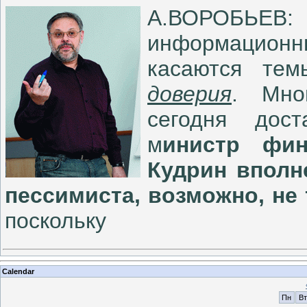
А.ВОРОБЬЕВ:
информационн
касаются те
доверия
. Мно
сегодня дос
м
инистр фин
Кудрин вполн
пессимиста, возможно, не 
поскольку
Calendar
Пн
Вт