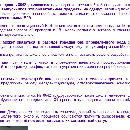
ут сдавать
8642
ульяновских одиннадцатиклассника. Чтобы получить атте
 выпускников эти обязательные предметы не сдадут
. Такой «диагн
писки учеников, неспособных осилить задания госэкзамена. Еще
обязательных ЕГЭ.
олее что репетиционный ЕГЭ по математике в этом году не сдали 15 
едении экспертной проверки в 18 школах региона в некоторых учебны
ды неутешительные.
 может оказаться в разряде граждан без определенного рода з
ву
», - говорится в подготовленной к «круглому столу» информации Мино
 и выпустится из школы со справкой, а не аттестатом, решено разработа
 два пути - идти учиться в учреждения начального профессиональн
ройти программу профподготовки в учреждении среднего профобразован
 помочь с трудоустройством, но признает, что в условиях кризиса эт
т предложить работу
маляра-штукатура, слесаря-сантехника, маник
оены оптимистично. Из 8642 трудоустроиться после школы намерены 14
 будущим не определились. 34 процента одиннадцатиклассников соб
х.
ина Дергунова, согласно данным социсследований, ульяновская молод
 Более того, около 70 процентов собираются получить образование, н
ментом, который
поможет повысить их социальный статус
.