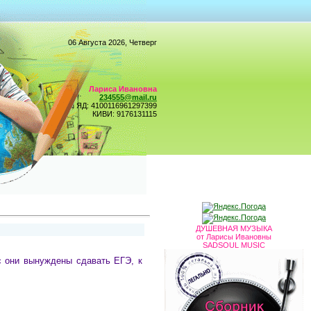
06 Августа 2026, Четверг
Лариса Ивановна
234555@mail.ru
ЯД: 4100116961297399
КИВИ: 9176131115
ДУШЕВНАЯ МУЗЫКА
от Ларисы Ивановны
SADSOUL MUSIC
с они вынуждены сдавать ЕГЭ, к