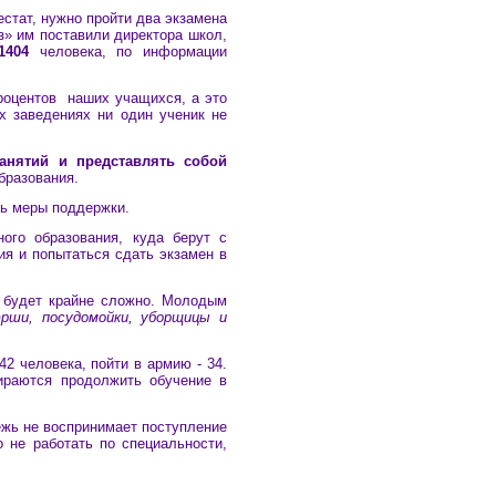
стат, нужно пройти два экзамена
оз» им поставили директора школ,
1404
человека, по информации
процентов наших учащихся, а это
х заведениях ни один ученик не
анятий и представлять собой
бразования.
ть меры поддержки.
ого образования, куда берут с
ия и попытаться сдать экзамен в
о будет крайне сложно. Молодым
юрши, посудомойки, уборщицы и
2 человека, пойти в армию - 34.
ираются продолжить обучение в
ежь не воспринимает поступление
о не работать по специальности,