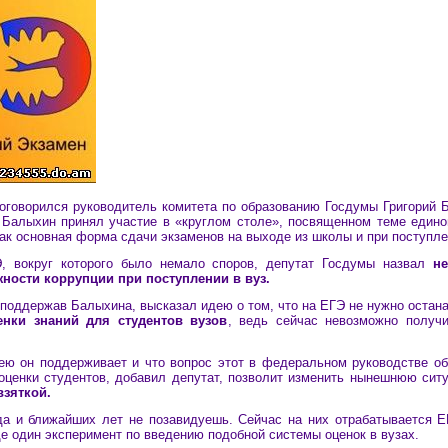
оговорился руководитель комитета по образованию Госдумы Григорий Б
 Балыхин принял участие в «круглом столе», посвященном теме едино
ак основная форма сдачи экзаменов на выходе из школы и при поступле
, вокруг которого было немало споров, депутат Госдумы назвал
н
ности коррупции при поступлении в вуз.
поддержав Балыхина, высказал идею о том, что на ЕГЭ не нужно остана
нки знаний для студентов вузов
, ведь сейчас невозможно получи
дею он поддерживает и что вопрос этот в федеральном руководстве об
оценки студентов, добавил депутат, позволит изменить нынешнюю ситу
взяткой.
да и ближайших лет не позавидуешь. Сейчас на них отрабатывается Е
е один эксперимент по введению подобной системы оценок в вузах.