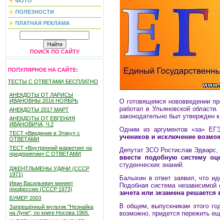
ФОТО
ПОЛЕЗНОСТИ
ПЛАТНАЯ РЕКЛАМА
ПОИСК ПО САЙТУ
ПОПУЛЯРНОЕ НА САЙТЕ:
ТЕСТЫ С ОТВЕТАМИ БЕСПЛАТНО
АНЕКДОТЫ ОТ ЛАРИСЫ
О готовящемся нововведении пр
ИВАНОВНЫ 2016 НОЯБРЬ
работал в Ульяновской области.
АНЕКДОТЫ 2017 МАРТ
законодательно был утвержден к
АНЕКДОТЫ ОТ ЕВГЕНИЯ
ИВАНОВИЧА, Ч.2
Одним из аргументов «за» ЕГЭ
ТЕСТ «Введение в Этику» с
учеников и исключение возмож
ОТВЕТАМИ
ТЕСТ «Внутренний маркетинг на
Депутат ЗСО Ростислав Эдварс, 
предприятии» С ОТВЕТАМИ
ввести подобную систему оце
студенческих знаний.
ДЖЕНТЛЬМЕНЫ УДАЧИ (СССР
1971)
Балыхин в ответ заявил, что и
Иван Васильевич меняет
Подобная система независимой 
профессию (СССР 1973)
зачета или экзамена решается 
БУМЕР. 2003
В общем, выпускникам этого го
Запрещённый мультик "Незнайка
возможно, придется пережить ещ
на Луне", по книге Носова 1965.