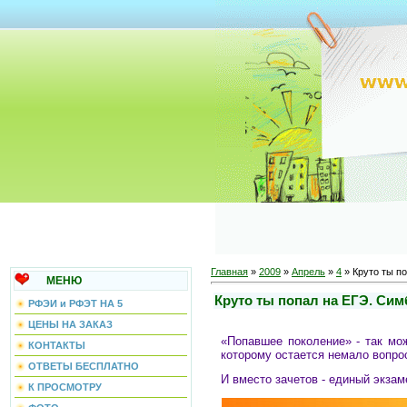
Главная
»
2009
»
Апрель
»
4
» Круто ты п
МЕНЮ
Круто ты попал на ЕГЭ. Сим
РФЭИ и РФЭТ НА 5
ЦЕНЫ НА ЗАКАЗ
«Попавшее поколение» - так мо
КОНТАКТЫ
которому остается немало вопро
ОТВЕТЫ БЕСПЛАТНО
И вместо зачетов - единый экзам
К ПРОСМОТРУ