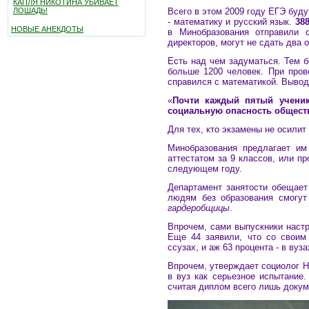
КАПЛЯ НИКОТИНА УБИВАЕТ
Всего в этом 2009 году ЕГЭ буд
ЛОШАДЬ!
- математику и русский язык.
388
НОВЫЕ АНЕКДОТЫ
в Минобразования отправили с
директоров, могут не сдать два 
Есть над чем задуматься. Тем б
больше 1200 человек. При пров
справился с математикой. Выво
«
Почти каждый пятый ученик
социальную опасность общест
Для тех, кто экзамены не осилит
Минобразования предлагает им
аттестатом за 9 классов, или п
следующем году.
Департамент занятости обещает
людям без образования смогу
гардеробщицы
.
Впрочем, сами выпускники настр
Еще 44 заявили, что со своим
ссузах, и аж 63 процента - в вуза
Впрочем, утверждает социолог Н
в вуз как серьезное испытание.
считая диплом всего лишь доку