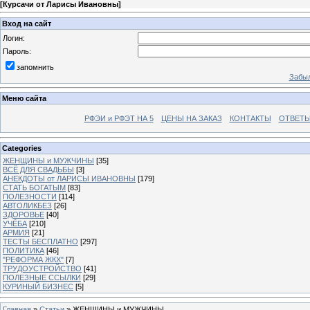
[
Курсачи от Ларисы Ивановны
]
Вход на сайт
Логин:
Пароль:
запомнить
Забыл
Меню сайта
РФЭИ и РФЭТ НА 5
ЦЕНЫ НА ЗАКАЗ
КОНТАКТЫ
ОТВЕТЫ
Categories
ЖЕНЩИНЫ и МУЖЧИНЫ
[35]
ВСЁ ДЛЯ СВАДЬБЫ
[3]
АНЕКДОТЫ от ЛАРИСЫ ИВАНОВНЫ
[179]
СТАТЬ БОГАТЫМ
[83]
ПОЛЕЗНОСТИ
[114]
АВТОЛИКБЕЗ
[26]
ЗДОРОВЬЕ
[40]
УЧЁБА
[210]
АРМИЯ
[21]
ТЕСТЫ БЕСПЛАТНО
[297]
ПОЛИТИКА
[46]
"РЕФОРМА ЖКХ"
[7]
ТРУДОУСТРОЙСТВО
[41]
ПОЛЕЗНЫЕ ССЫЛКИ
[29]
КУРИНЫЙ БИЗНЕС
[5]
Главная
»
Статьи
» ЖЕНЩИНЫ и МУЖЧИНЫ