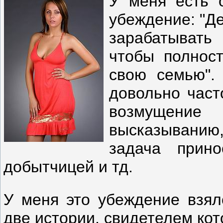
У меня есть 
убеждение: "Д
зарабатыват
чтобы полнос
свою семью". 
довольно част
возмущен
высказывани
задача прино
добытчицей и тд.
У меня это убеждение взяло
две истории, свидетелем кот