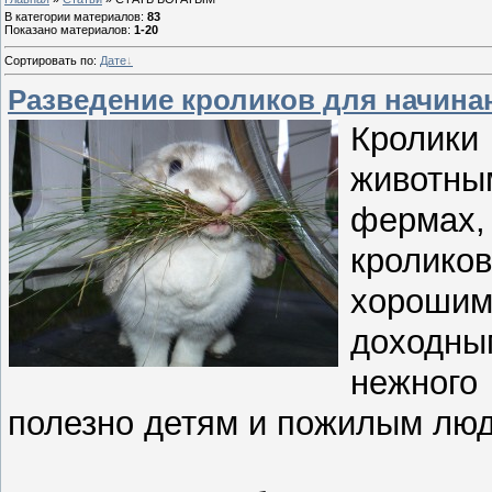
В категории материалов
:
83
Показано материалов
:
1-20
Сортировать по
:
Дате
Разведение кроликов для начин
Кролики
животны
фермах, 
кролико
хорошим
доходны
нежного
полезно детям и пожилым лю