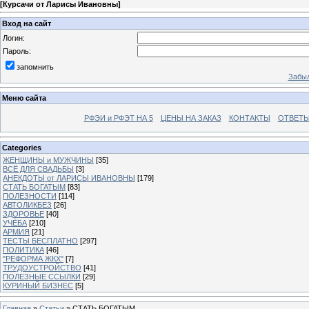
[
Курсачи от Ларисы Ивановны
]
Вход на сайт
Логин:
Пароль:
запомнить
Забыл
Меню сайта
РФЭИ и РФЭТ НА 5
ЦЕНЫ НА ЗАКАЗ
КОНТАКТЫ
ОТВЕТЫ
Categories
ЖЕНЩИНЫ и МУЖЧИНЫ
[35]
ВСЁ ДЛЯ СВАДЬБЫ
[3]
АНЕКДОТЫ от ЛАРИСЫ ИВАНОВНЫ
[179]
СТАТЬ БОГАТЫМ
[83]
ПОЛЕЗНОСТИ
[114]
АВТОЛИКБЕЗ
[26]
ЗДОРОВЬЕ
[40]
УЧЁБА
[210]
АРМИЯ
[21]
ТЕСТЫ БЕСПЛАТНО
[297]
ПОЛИТИКА
[46]
"РЕФОРМА ЖКХ"
[7]
ТРУДОУСТРОЙСТВО
[41]
ПОЛЕЗНЫЕ ССЫЛКИ
[29]
КУРИНЫЙ БИЗНЕС
[5]
Главная
»
Статьи
» СТАТЬ БОГАТЫМ