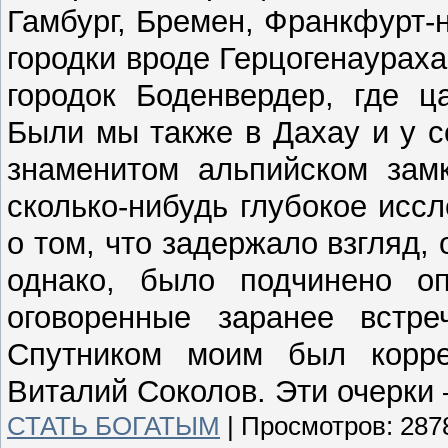
Гамбург, Бремен, Франкфурт-
городки вроде Герцогенаураха
городок Боденвердер, где ц
Были мы также в Дахау и у 
знаменитом альпийском замк
сколько-нибудь глубокое исс
о том, что задержало взгляд,
однако, было подчинено о
оговоренные заранее встре
Спутником моим был корре
Виталий Соколов. Эти очерки
СТАТЬ БОГАТЫМ
|
Просмотров:
287