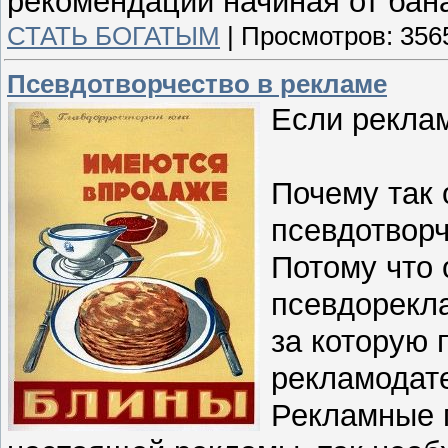
рекомендации начиная от бан
СТАТЬ БОГАТЫМ
|
Просмотров:
356
Псевдотворчество в рекламе
Если реклам
Почему так
псевдотвор
Потому что 
псевдорекл
за которую 
рекламодат
Рекламные 