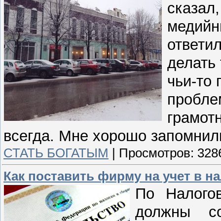
сказал,
медийн
ответи
делать 
чьи-то 
пробле
грамотн
всегда. Мне хорошо запомнили
СТАТЬ БОГАТЫМ
|
Просмотров:
328
Как поставить фирму на учет в н
По Налого
должны с