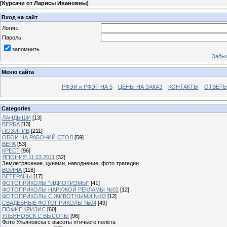
[
Курсачи от Ларисы Ивановны
]
Вход на сайт
Логин:
Пароль:
запомнить
Забыл
Меню сайта
РФЭИ и РФЭТ НА 5
ЦЕНЫ НА ЗАКАЗ
КОНТАКТЫ
ОТВЕТЫ
Categories
ЛАНДЫШИ
[13]
ВЕРБА
[13]
ПОЗИТИВ
[211]
ОБОИ НА РАБОЧИЙ СТОЛ
[59]
ВЕРА
[53]
КРЕСТ
[96]
ЯПОНИЯ 11.03.2011
[32]
Землетрясение, цунами, наводнение, фото трагедии
ВОЙНА
[118]
ВЕТЕРАНЫ
[17]
ФОТОПРИКОЛЫ "ИДИОТИЗМЫ"
[41]
ФОТОПРИКОЛЫ НАРУЖОЙ РЕКЛАМЫ №02
[12]
ФОТОПРИКОЛЫ С ЖИВОТНЫМИ №03
[12]
СВАДЕБНЫЕ ФОТОПРИКОЛЫ №04
[49]
ПОФИГ КРИЗИС
[60]
УЛЬЯНОВСК С ВЫСОТЫ
[96]
Фото Ульяновска с высоты птичьего полёта