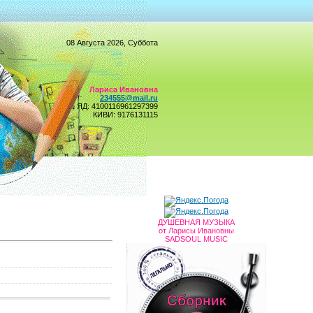
08 Августа 2026, Суббота
Лариса Ивановна
234555@mail.ru
ЯД: 4100116961297399
КИВИ: 9176131115
ДУШЕВНАЯ МУЗЫКА
от Ларисы Ивановны
SADSOUL MUSIC