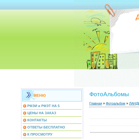
ФотоАльбомы
МЕНЮ
Главная
»
Фотоальбом
»
ЛАН
РФЭИ и РФЭТ НА 5
ЦЕНЫ НА ЗАКАЗ
КОНТАКТЫ
ОТВЕТЫ БЕСПЛАТНО
К ПРОСМОТРУ