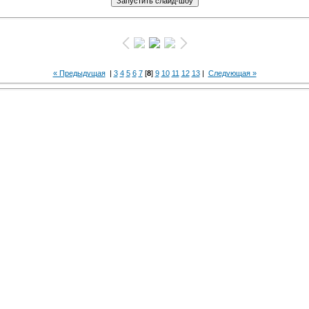
« Предыдущая
|
3
4
5
6
7
[
8
]
9
10
11
12
13
|
Следующая »