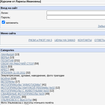
[
Курсачи от Ларисы Ивановны
]
Вход на сайт
Логин:
Пароль:
запомнить
Забыл
Меню сайта
РФЭИ и РФЭТ НА 5
ЦЕНЫ НА ЗАКАЗ
КОНТАКТЫ
ОТВЕТЫ
Categories
ЛАНДЫШИ
[13]
ВЕРБА
[13]
ПОЗИТИВ
[211]
ОБОИ НА РАБОЧИЙ СТОЛ
[59]
ВЕРА
[53]
КРЕСТ
[96]
ЯПОНИЯ 11.03.2011
[32]
Землетрясение, цунами, наводнение, фото трагедии
ВОЙНА
[118]
ВЕТЕРАНЫ
[17]
ФОТОПРИКОЛЫ "ИДИОТИЗМЫ"
[41]
ФОТОПРИКОЛЫ НАРУЖОЙ РЕКЛАМЫ №02
[12]
ФОТОПРИКОЛЫ С ЖИВОТНЫМИ №03
[12]
СВАДЕБНЫЕ ФОТОПРИКОЛЫ №04
[49]
ПОФИГ КРИЗИС
[60]
УЛЬЯНОВСК С ВЫСОТЫ
[96]
Фото Ульяновска с высоты птичьего полёта