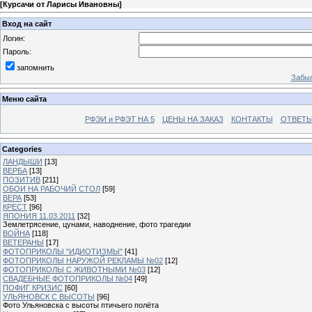
[
Курсачи от Ларисы Ивановны
]
Вход на сайт
Логин:
Пароль:
запомнить
Забыл
Меню сайта
РФЭИ и РФЭТ НА 5
ЦЕНЫ НА ЗАКАЗ
КОНТАКТЫ
ОТВЕТЫ
Categories
ЛАНДЫШИ
[13]
ВЕРБА
[13]
ПОЗИТИВ
[211]
ОБОИ НА РАБОЧИЙ СТОЛ
[59]
ВЕРА
[53]
КРЕСТ
[96]
ЯПОНИЯ 11.03.2011
[32]
Землетрясение, цунами, наводнение, фото трагедии
ВОЙНА
[118]
ВЕТЕРАНЫ
[17]
ФОТОПРИКОЛЫ "ИДИОТИЗМЫ"
[41]
ФОТОПРИКОЛЫ НАРУЖОЙ РЕКЛАМЫ №02
[12]
ФОТОПРИКОЛЫ С ЖИВОТНЫМИ №03
[12]
СВАДЕБНЫЕ ФОТОПРИКОЛЫ №04
[49]
ПОФИГ КРИЗИС
[60]
УЛЬЯНОВСК С ВЫСОТЫ
[96]
Фото Ульяновска с высоты птичьего полёта