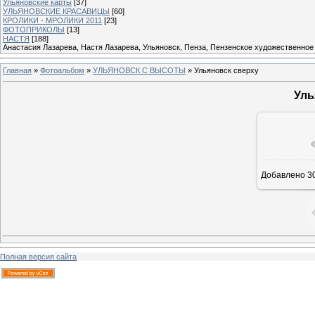
Ульяновские карты
[37]
УЛЬЯНОВСКИЕ КРАСАВИЦЫ
[60]
КРОЛИКИ - МРОЛИКИ 2011
[23]
ФОТОПРИКОЛЫ
[13]
НАСТЯ
[188]
Анастасия Лазарева, Настя Лазарева, Ульяновск, Пенза, Пензенское художественное
Главная
»
Фотоальбом
»
УЛЬЯНОВСК С ВЫСОТЫ
» Ульяновск сверху
Уль
В ре
Добавлено
30
Полная версия сайта