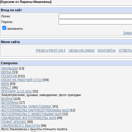
[
Курсачи от Ларисы Ивановны
]
Вход на сайт
Логин:
Пароль:
запомнить
Забыл
Меню сайта
РФЭИ и РФЭТ НА 5
ЦЕНЫ НА ЗАКАЗ
КОНТАКТЫ
ОТВЕТЫ
Categories
ЛАНДЫШИ
[13]
ВЕРБА
[13]
ПОЗИТИВ
[211]
ОБОИ НА РАБОЧИЙ СТОЛ
[59]
ВЕРА
[53]
КРЕСТ
[96]
ЯПОНИЯ 11.03.2011
[32]
Землетрясение, цунами, наводнение, фото трагедии
ВОЙНА
[118]
ВЕТЕРАНЫ
[17]
ФОТОПРИКОЛЫ "ИДИОТИЗМЫ"
[41]
ФОТОПРИКОЛЫ НАРУЖОЙ РЕКЛАМЫ №02
[12]
ФОТОПРИКОЛЫ С ЖИВОТНЫМИ №03
[12]
СВАДЕБНЫЕ ФОТОПРИКОЛЫ №04
[49]
ПОФИГ КРИЗИС
[60]
УЛЬЯНОВСК С ВЫСОТЫ
[96]
Фото Ульяновска с высоты птичьего полёта