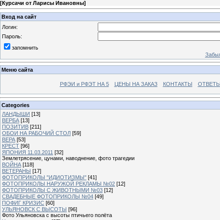
[
Курсачи от Ларисы Ивановны
]
Вход на сайт
Логин:
Пароль:
запомнить
Забыл
Меню сайта
РФЭИ и РФЭТ НА 5
ЦЕНЫ НА ЗАКАЗ
КОНТАКТЫ
ОТВЕТЫ
Categories
ЛАНДЫШИ
[13]
ВЕРБА
[13]
ПОЗИТИВ
[211]
ОБОИ НА РАБОЧИЙ СТОЛ
[59]
ВЕРА
[53]
КРЕСТ
[96]
ЯПОНИЯ 11.03.2011
[32]
Землетрясение, цунами, наводнение, фото трагедии
ВОЙНА
[118]
ВЕТЕРАНЫ
[17]
ФОТОПРИКОЛЫ "ИДИОТИЗМЫ"
[41]
ФОТОПРИКОЛЫ НАРУЖОЙ РЕКЛАМЫ №02
[12]
ФОТОПРИКОЛЫ С ЖИВОТНЫМИ №03
[12]
СВАДЕБНЫЕ ФОТОПРИКОЛЫ №04
[49]
ПОФИГ КРИЗИС
[60]
УЛЬЯНОВСК С ВЫСОТЫ
[96]
Фото Ульяновска с высоты птичьего полёта