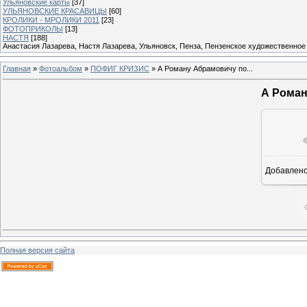
Ульяновские карты
[37]
УЛЬЯНОВСКИЕ КРАСАВИЦЫ
[60]
КРОЛИКИ - МРОЛИКИ 2011
[23]
ФОТОПРИКОЛЫ
[13]
НАСТЯ
[188]
Анастасия Лазарева, Настя Лазарева, Ульяновск, Пенза, Пензенское художественное
Главная
»
Фотоальбом
»
ПОФИГ КРИЗИС
» А Роману Абрамовичу по...
А Роман
В ре
Добавлен
Полная версия сайта