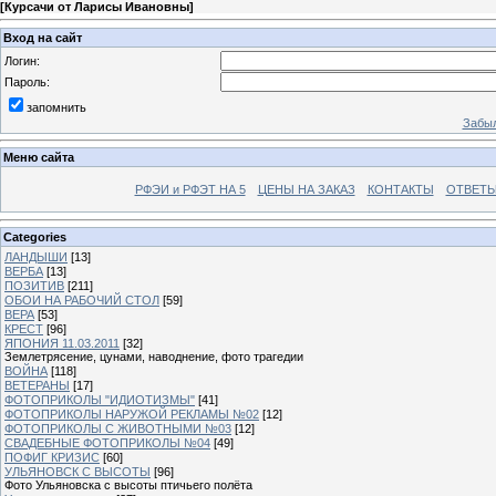
[
Курсачи от Ларисы Ивановны
]
Вход на сайт
Логин:
Пароль:
запомнить
Забыл
Меню сайта
РФЭИ и РФЭТ НА 5
ЦЕНЫ НА ЗАКАЗ
КОНТАКТЫ
ОТВЕТЫ
Categories
ЛАНДЫШИ
[13]
ВЕРБА
[13]
ПОЗИТИВ
[211]
ОБОИ НА РАБОЧИЙ СТОЛ
[59]
ВЕРА
[53]
КРЕСТ
[96]
ЯПОНИЯ 11.03.2011
[32]
Землетрясение, цунами, наводнение, фото трагедии
ВОЙНА
[118]
ВЕТЕРАНЫ
[17]
ФОТОПРИКОЛЫ "ИДИОТИЗМЫ"
[41]
ФОТОПРИКОЛЫ НАРУЖОЙ РЕКЛАМЫ №02
[12]
ФОТОПРИКОЛЫ С ЖИВОТНЫМИ №03
[12]
СВАДЕБНЫЕ ФОТОПРИКОЛЫ №04
[49]
ПОФИГ КРИЗИС
[60]
УЛЬЯНОВСК С ВЫСОТЫ
[96]
Фото Ульяновска с высоты птичьего полёта