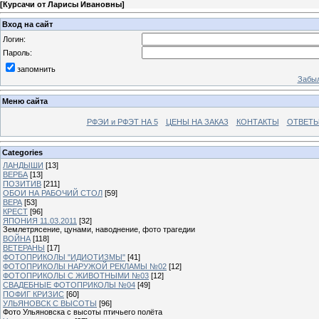
[
Курсачи от Ларисы Ивановны
]
Вход на сайт
Логин:
Пароль:
запомнить
Забыл
Меню сайта
РФЭИ и РФЭТ НА 5
ЦЕНЫ НА ЗАКАЗ
КОНТАКТЫ
ОТВЕТЫ
Categories
ЛАНДЫШИ
[13]
ВЕРБА
[13]
ПОЗИТИВ
[211]
ОБОИ НА РАБОЧИЙ СТОЛ
[59]
ВЕРА
[53]
КРЕСТ
[96]
ЯПОНИЯ 11.03.2011
[32]
Землетрясение, цунами, наводнение, фото трагедии
ВОЙНА
[118]
ВЕТЕРАНЫ
[17]
ФОТОПРИКОЛЫ "ИДИОТИЗМЫ"
[41]
ФОТОПРИКОЛЫ НАРУЖОЙ РЕКЛАМЫ №02
[12]
ФОТОПРИКОЛЫ С ЖИВОТНЫМИ №03
[12]
СВАДЕБНЫЕ ФОТОПРИКОЛЫ №04
[49]
ПОФИГ КРИЗИС
[60]
УЛЬЯНОВСК С ВЫСОТЫ
[96]
Фото Ульяновска с высоты птичьего полёта