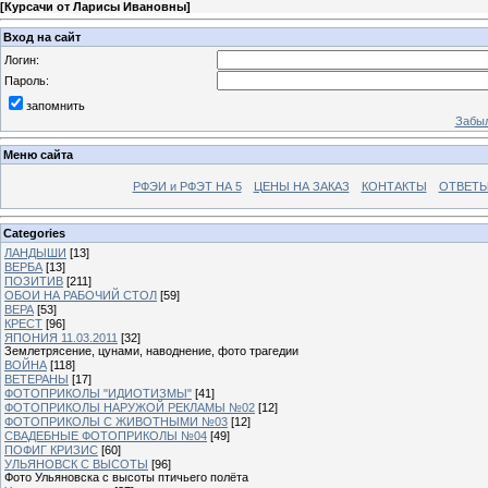
[
Курсачи от Ларисы Ивановны
]
Вход на сайт
Логин:
Пароль:
запомнить
Забыл
Меню сайта
РФЭИ и РФЭТ НА 5
ЦЕНЫ НА ЗАКАЗ
КОНТАКТЫ
ОТВЕТЫ
Categories
ЛАНДЫШИ
[13]
ВЕРБА
[13]
ПОЗИТИВ
[211]
ОБОИ НА РАБОЧИЙ СТОЛ
[59]
ВЕРА
[53]
КРЕСТ
[96]
ЯПОНИЯ 11.03.2011
[32]
Землетрясение, цунами, наводнение, фото трагедии
ВОЙНА
[118]
ВЕТЕРАНЫ
[17]
ФОТОПРИКОЛЫ "ИДИОТИЗМЫ"
[41]
ФОТОПРИКОЛЫ НАРУЖОЙ РЕКЛАМЫ №02
[12]
ФОТОПРИКОЛЫ С ЖИВОТНЫМИ №03
[12]
СВАДЕБНЫЕ ФОТОПРИКОЛЫ №04
[49]
ПОФИГ КРИЗИС
[60]
УЛЬЯНОВСК С ВЫСОТЫ
[96]
Фото Ульяновска с высоты птичьего полёта